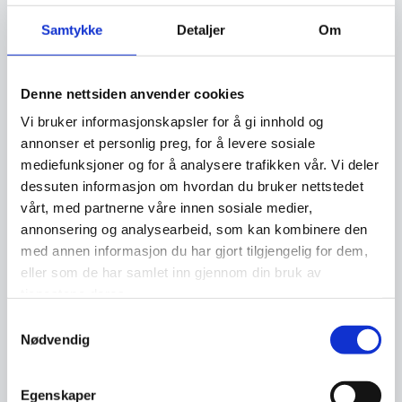
Motimate
.
Samtykke
Detaljer
Om
Jeg ønsker å bestille opplæring
Denne nettsiden anvender cookies
Vi bruker informasjonskapsler for å gi innhold og
annonser et personlig preg, for å levere sosiale
mediefunksjoner og for å analysere trafikken vår. Vi deler
Årets temakurs for
dessuten informasjon om hvordan du bruker nettstedet
sikkerhetsmåneden – sosial
vårt, med partnerne våre innen sosiale medier,
annonsering og analysearbeid, som kan kombinere den
manipulering
med annen informasjon du har gjort tilgjengelig for dem,
eller som de har samlet inn gjennom din bruk av
I årets temakurs for sikkerhetsmåneden
tjenestene deres.
dykker vi dypt inn i emnet «Sosial
Samtykkevalg
Manipulering». Dette kurset er skreddersydd
Nødvendig
for å gi deg innsikt i de stadig mer sofistikerte
måtene cyberkriminelle bruker sosial
Egenskaper