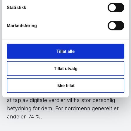
Statistikk
Markedsføring
Andelen som anser digitale verdier like
Tillat alle
verdifulle som fysiske, øker også med alderen.
Kvinner over 55 år har den høyeste andelen,
Tillat utvalg
med 79 %. Den samme tendensen ser vi når vi
spør om hvilken betydning tap av digitale
Ikke tillat
verdier har. 80 % av kvinner over 55 år mener
at tap av digitale verdier vil ha stor personlig
betydning for dem. For nordmenn generelt er
andelen 74 %.