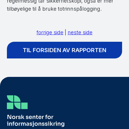
regelmessig tar sikkerhetskopi, også er mer
tilbøyelige til å bruke totrinnspålogging.
forrige side
|
neste side
TIL FORSIDEN AV RAPPORTEN