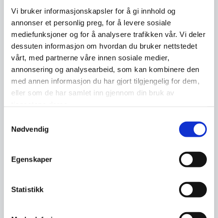
samtykkeerklæring
før
bildene tas. Merk at
Vi bruker informasjonskapsler for å gi innhold og
barn som har fylt 13 år, også må samtykke og
annonser et personlig preg, for å levere sosiale
signere på erklæringen.
mediefunksjoner og for å analysere trafikken vår. Vi deler
dessuten informasjon om hvordan du bruker nettstedet
vårt, med partnerne våre innen sosiale medier,
Barnets beste!
annonsering og analysearbeid, som kan kombinere den
med annen informasjon du har gjort tilgjengelig for dem,
Uavhengig av hvem som har juridisk rett til å ta
eller som de har samlet inn gjennom din bruk av
den endelige avgjørelsen på vegne av barnet,
tjenestene deres.
er man forpliktet av FNs barnekonvensjon til å
Samtykkevalg
Nødvendig
ta grunnleggende hensyn til barnets beste.
Dersom foreldrene er uenige om et bilde bør
publiseres eller ikke, bør tvilen komme barnet
Egenskaper
til gode. Det er viktig å huske at også barn har
rett til personvern.
Statistikk