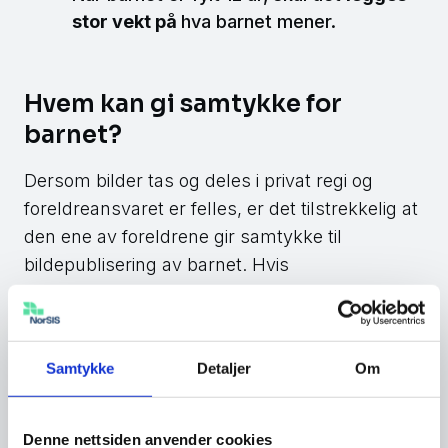
stor vekt på
hva barnet mener.
Hvem kan gi samtykke for
barnet?
Dersom bilder tas og deles i privat regi og
foreldreansvaret er felles, er det tilstrekkelig at
den ene av foreldrene gir samtykke til
bildepublisering av barnet. Hvis
foreldreansvaret er eksklusivt for den ene, er
det den som har foreldreansvaret, som kan gi
samtykke.
Samtykke
Detaljer
Om
Dersom bilder tas og deles i regi av skole,
fritidsaktiviteter og lignende, må det fylles ut en
Denne nettsiden anvender cookies