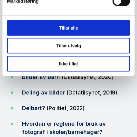
Markedsføring
Lovgivning:
Personopplysningsloven
(vilkår for å
Tillat alle
behandle personopplysninger)
Tillat utvalg
Se også:
Ikke tillat
Bilder av barn
(Datatilsynet, 2020)
Deling av bilder
(Datatilsynet, 2019)
Delbart?
(Politiet, 2022)
Hvordan er reglene for bruk av
fotograf i skoler/barnehager
?