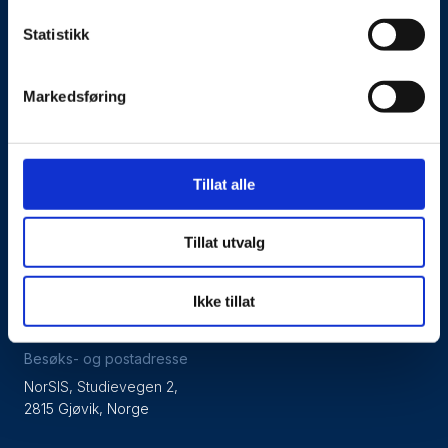
Statistikk
Om oss
Markedsføring
Kontakt oss
Presseside
Tillat alle
Tilgjengelighetserklæring
Tillat utvalg
Personvernerklæring
Ikke tillat
Besøks- og postadresse
NorSIS, Studievegen 2,
2815 Gjøvik, Norge