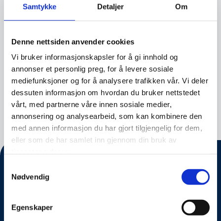
brukere. I Metas retningslinjer for personvern
Samtykke
Detaljer
Om
spesifiseres det at data som skal brukes, er
begrenset til offentlig innhold, og at innhold
Denne nettsiden anvender cookies
som meldinger ikke skal brukes.
OPPDATERING Etter press fra flere hold har
Vi bruker informasjonskapsler for å gi innhold og
Meta Meta utsatt utrullingen av sin […]
annonser et personlig preg, for å levere sosiale
mediefunksjoner og for å analysere trafikken vår. Vi deler
Facebook, Instagram, Nyhet
dessuten informasjon om hvordan du bruker nettstedet
vårt, med partnerne våre innen sosiale medier,
annonsering og analysearbeid, som kan kombinere den
med annen informasjon du har gjort tilgjengelig for dem,
eller som de har samlet inn gjennom din bruk av
tjenestene deres.
Samtykkevalg
Nødvendig
Egenskaper