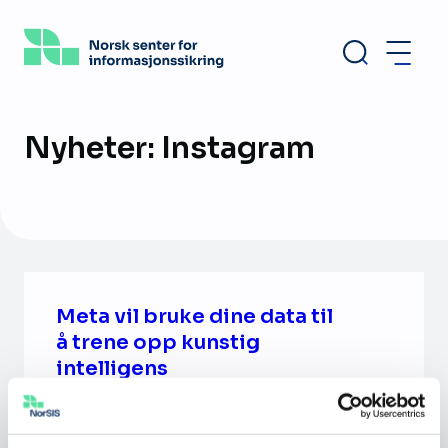
Hopp
til
hovedinnhold
Nyheter: Instagram
Meta vil bruke dine data til
å trene opp kunstig
intelligens
Meta har offentliggjort at de skal begynne å
trene en kunstig intelligens med data fra sine