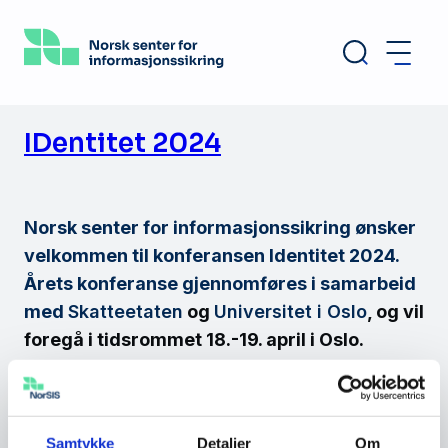
Hopp
til
hovedinnhold
IDentitet 2024
Norsk senter for informasjonssikring ønsker
velkommen til konferansen Identitet 2024.
Årets konferanse gjennomføres i samarbeid
med
Skatteetaten
og
Universitet i Oslo
, og vil
foregå i tidsrommet 18.-19. april i Oslo.
Se vår
arrangementside
for program og mer
informasjon.
Samtykke
Detaljer
Om