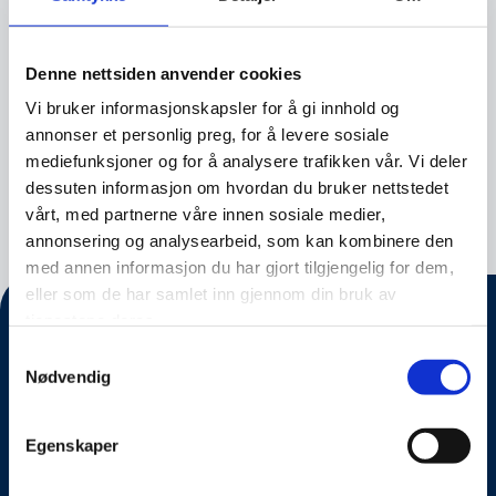
25.08.2023
Denne nettsiden anvender cookies
Vi bruker informasjonskapsler for å gi innhold og
IDentitet 2023
annonser et personlig preg, for å levere sosiale
mediefunksjoner og for å analysere trafikken vår. Vi deler
27.01.2023
dessuten informasjon om hvordan du bruker nettstedet
vårt, med partnerne våre innen sosiale medier,
annonsering og analysearbeid, som kan kombinere den
med annen informasjon du har gjort tilgjengelig for dem,
eller som de har samlet inn gjennom din bruk av
tjenestene deres.
Samtykkevalg
Nødvendig
Egenskaper