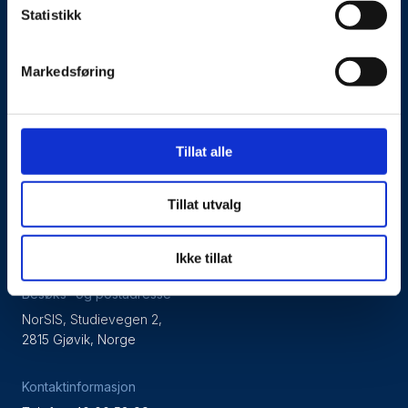
Statistikk
Om oss
Markedsføring
Kontakt oss
Presseside
Tillat alle
Tilgjengelighetserklæring
Tillat utvalg
Personvernerklæring
Ikke tillat
Besøks- og postadresse
NorSIS, Studievegen 2,
2815 Gjøvik, Norge
Kontaktinformasjon