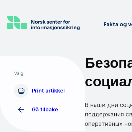
Hopp
til
hovedinnhold
Fakta og 
Безоп
Valg
социа
Print artikkel
В наши дни соц
Gå tilbake
поддержания св
оперативных но