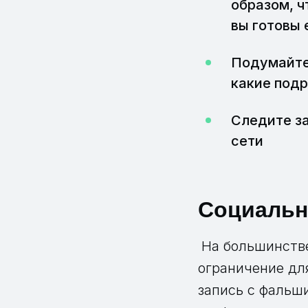
образом, 
вы готовы 
Подумайте
какие под
Следите за
сети
Социальн
На большинстве
ограничение для
запись с фальш