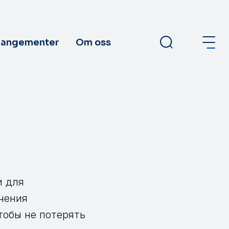
rangementer
Om oss
и для
чения
тобы не потерять