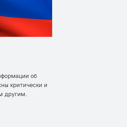
я
нформации об
жны критически и
м другим.