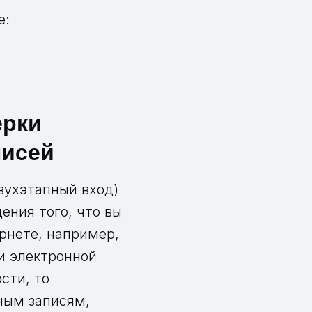
е:
ерки
писей
вухэтапный вход)
ения того, что вы
ернете, например,
и электронной
сти, то
ным записям,