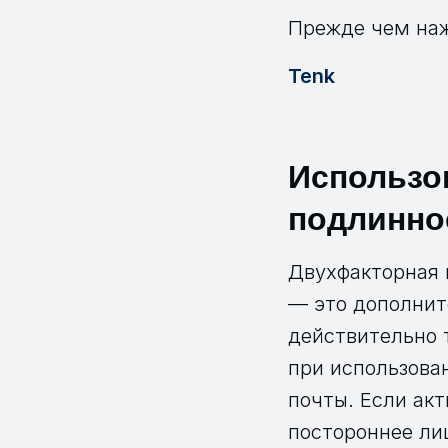
Прежде чем наж
Tenk
Использо
подлинно
Двухфакторная 
— это дополнит
действительно т
при использова
почты. Если ак
постороннее ли