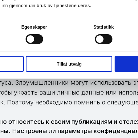
о своем цифровом следе
 inn gjennom din bruk av tjenestene deres.
нии социальных сетей соблюдайте осторожн
Egenskaper
Statistikk
циальных сетей обязательно являются теми, 
е время проверить, действительно ли вы зна
есь, и подлинный ли друг/ссылка/подписчик
помнить о своем цифровом следе. Этот терм
Tillat utvalg
торую вы размещаете в Интернете, включая
туса. Злоумышленники могут использовать 
обы украсть ваши личные данные или исполь
к. Поэтому необходимо помнить о следующ
о относитесь к своим публикациям и отсле
пны. Настроены ли параметры конфиденциа