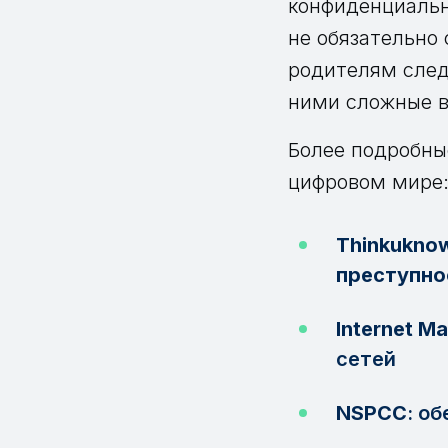
конфиденциальн
не обязательно
родителям след
ними сложные в
Более подробны
цифровом мире
Thinkukno
преступн
Internet Ma
сетей
NSPCC
: о