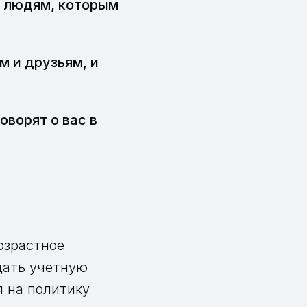
м людям, которым
 и друзьям, и
оворят о вас в
озрастное
дать учетную
я на политику