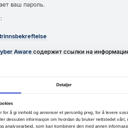
ает ваш пароль.
:
trinnsbekreftelse
yber Aware
содержит ссылки на информаци
ной проверки подлинности на таких популя
am, Snapchat, Twitter
и
Facebook.
робную информацию о том, зачем нужно исп
Detaljer
рную проверку, смотрите здесь:
Официальн
вухфакторной проверке подлинности
.
ookies
 for å gi innhold og annonser et personlig preg, for å levere sos
deler dessuten informasjon om hvordan du bruker nettstedet vårt,
og analysearbeid, som kan kombinere den med annen informasjon d