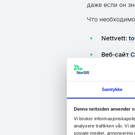
даже если он зн
Что необходимо
Nettvett:
to
Веб-сайт
C
двухфактор
как
Instagr
Более под
Samtykke
двухфакто
NCSC
по д
Denne nettsiden anvender c
Vi bruker informasjonskapsler
analysere trafikken vår. Vi 
sosiale medier, annonsering 