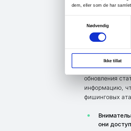
Помните 
dem, eller som de har samlet
При использова
Samtykkevalg
Nødvendig
пользователи со
выдают. Найдит
которым общает
Также полезно 
Ikke tillat
информацию, ко
обновления ста
информацию, чт
фишинговых ата
Внимательн
они досту