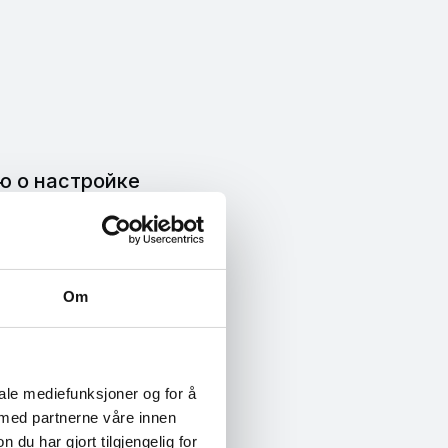
ю о настройке
рных ресурсах,
ользовать
Om
ое руководство
iale mediefunksjoner og for å
 med partnerne våre innen
u har gjort tilgjengelig for