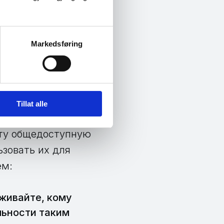
ость. Не все
Markedsføring
за кого себя
ете человека, с
.
ин обозначает всю
Tillat alle
 изображения и
эту общедоступную
зовать их для
ем:
живайте, кому
льности таким