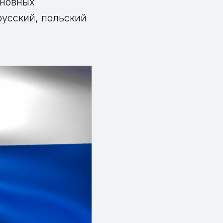
сновных
русский, польский