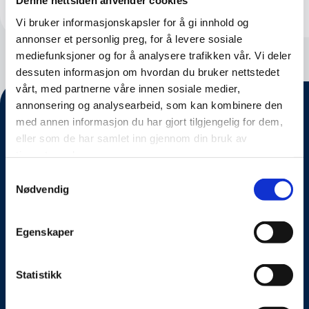
Denne nettsiden anvender cookies
Vi bruker informasjonskapsler for å gi innhold og
annonser et personlig preg, for å levere sosiale
mediefunksjoner og for å analysere trafikken vår. Vi deler
dessuten informasjon om hvordan du bruker nettstedet
vårt, med partnerne våre innen sosiale medier,
annonsering og analysearbeid, som kan kombinere den
med annen informasjon du har gjort tilgjengelig for dem,
eller som de har samlet inn gjennom din bruk av
tjenestene deres.
Samtykkevalg
Nødvendig
Egenskaper
Om oss
Statistikk
Kontakt oss