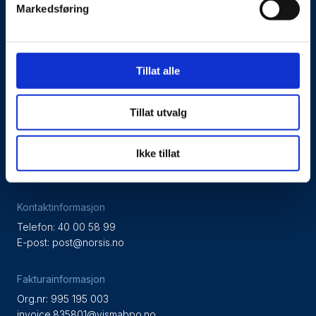
Presseside
Markedsføring
Tilgjengelighetserklæring
Tillat alle
Personvernerklæring
Tillat utvalg
Besøks- og postadresse
Ikke tillat
NorSIS, Studievegen 2,
2815 Gjøvik, Norge
Kontaktinformasjon
Telefon: 40 00 58 99
E-post:
post@norsis.no
Fakturainformasjon
Org.nr: 995 195 003
invoice.835801@vismabpo.no