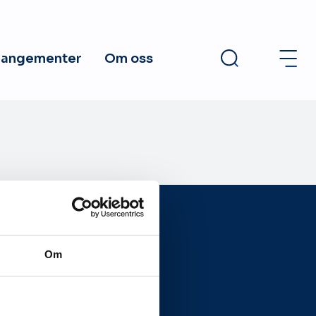
rangementer
Om oss
Om
Presseside