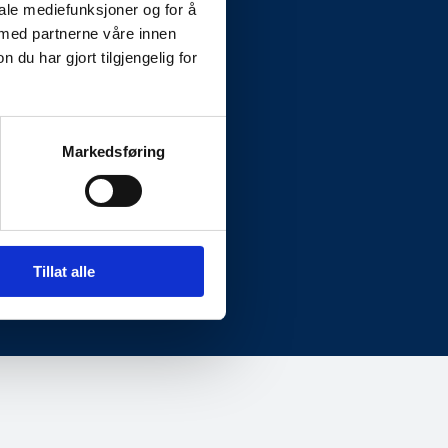
iale mediefunksjoner og for å
 med partnerne våre innen
u har gjort tilgjengelig for
Markedsføring
Fakturainformasjon
Org.nr: 995 195 003
invoice.835801@vismabpo.no
Tillat alle