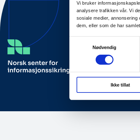
Vi bruker informasjonskapsler
analysere trafikken vår. Vi 
sosiale medier, annonsering 
dem, eller som de har samlet
Samtykkevalg
Nødvendig
Besøks- og posta
NorSIS, Studieveg
2815 Gjøvik, Norg
Ikke tillat