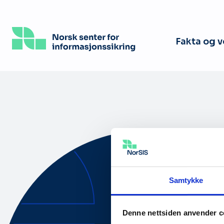
Hopp
til
hovedinnhold
Fakta og 
Samtykke
Om oss
Denne nettsiden anvender c
Tilgjengelig