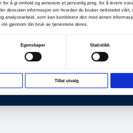
 for å gi innhold og annonser et personlig preg, for å levere sos
deler dessuten informasjon om hvordan du bruker nettstedet vårt,
og analysearbeid, som kan kombinere den med annen informasjon d
 inn gjennom din bruk av tjenestene deres.
Egenskaper
Statistikk
dresse
Kontaktinformasjon
en 2,
Telefon: 40 00 58 99
e
E-post:
post@norsis.no
Tillat utvalg