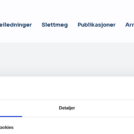
veiledninger
Slettmeg
Publikasjoner
Ar
Detaljer
Kontakt oss
ookies
hetserklæring
Personvernerklæring