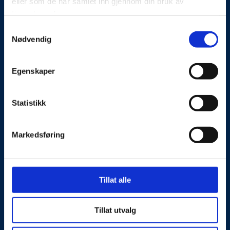
eller som de har samlet inn gjennom din bruk av
Kontakt oss
tjenestene deres.
Presseside
Samtykkevalg
Nødvendig
Tilgjengelighetserklæring
Egenskaper
Personvernerklæring
Statistikk
Besøks- og postadresse
Markedsføring
NorSIS, Studievegen 2,
2815 Gjøvik, Norge
Kontaktinformasjon
Tillat alle
Telefon: 40 00 58 99
E-post:
post@norsis.no
Tillat utvalg
Fakturainformasjon