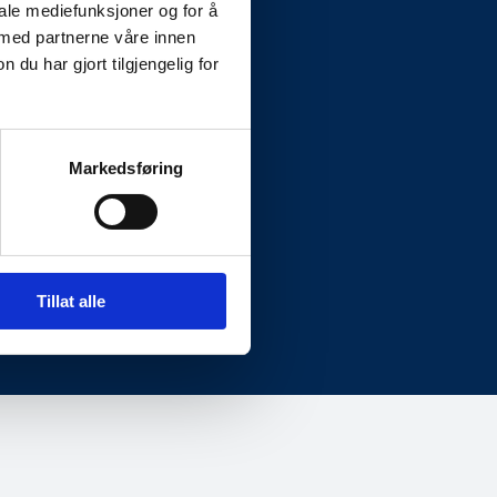
iale mediefunksjoner og for å
 med partnerne våre innen
u har gjort tilgjengelig for
Markedsføring
Fakturainformasjon
Org.nr: 995 195 003
invoice.835801@vismabpo.no
Tillat alle