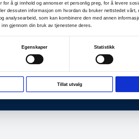
 for å gi innhold og annonser et personlig preg, for å levere sos
deler dessuten informasjon om hvordan du bruker nettstedet vårt,
og analysearbeid, som kan kombinere den med annen informasjon d
 inn gjennom din bruk av tjenestene deres.
Egenskaper
Statistikk
dresse
Kontaktinformasjon
en 2,
Telefon: 40 00 58 99
e
E-post:
post@norsis.no
Tillat utvalg