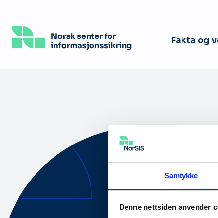
Hopp
til
hovedinnhold
Fakta og 
Samtykke
Om oss
Denne nettsiden anvender c
Tilgjengelig