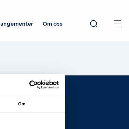
rangementer
Om oss
Om
Presseside