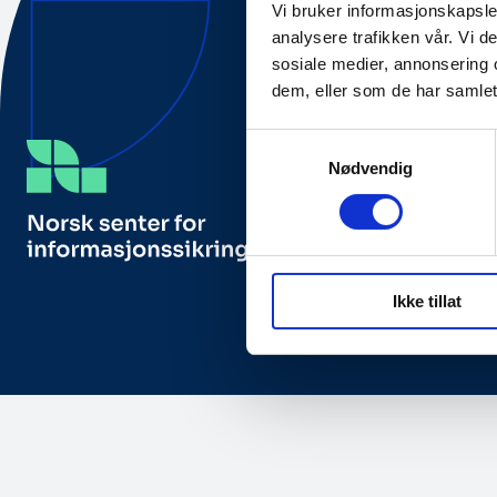
Vi bruker informasjonskapsler
analysere trafikken vår. Vi 
sosiale medier, annonsering 
dem, eller som de har samlet
Samtykkevalg
Nødvendig
Besøks- og posta
NorSIS, Studieveg
2815 Gjøvik, Norg
Ikke tillat