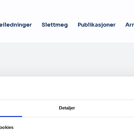
veiledninger
Slettmeg
Publikasjoner
Ar
Detaljer
Kontakt oss
ookies
hetserklæring
Personvernerklæring