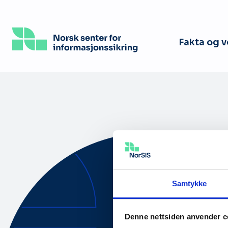
Hopp
til
hovedinnhold
Fakta og 
Samtykke
Om oss
Denne nettsiden anvender c
Tilgjengelig