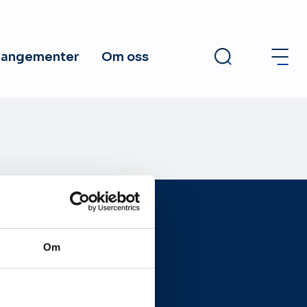
rangementer
Om oss
Om
Presseside