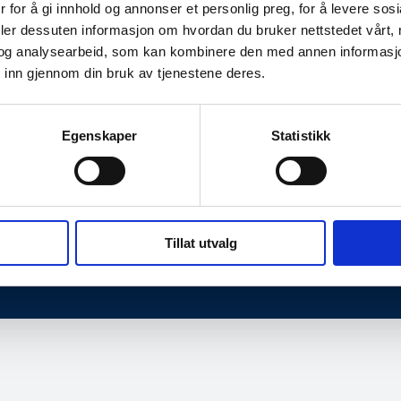
 for å gi innhold og annonser et personlig preg, for å levere sos
deler dessuten informasjon om hvordan du bruker nettstedet vårt,
og analysearbeid, som kan kombinere den med annen informasjon d
 inn gjennom din bruk av tjenestene deres.
Egenskaper
Statistikk
dresse
Kontaktinformasjon
en 2,
Telefon: 40 00 58 99
e
E-post:
post@norsis.no
Tillat utvalg