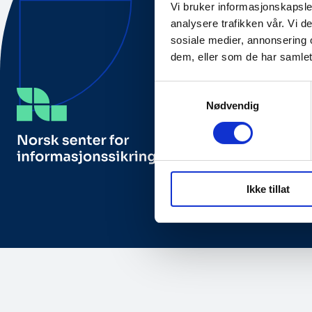
Vi bruker informasjonskapsler
analysere trafikken vår. Vi 
sosiale medier, annonsering 
dem, eller som de har samlet
Samtykkevalg
Nødvendig
Besøks- og posta
NorSIS, Studieveg
2815 Gjøvik, Norg
Ikke tillat