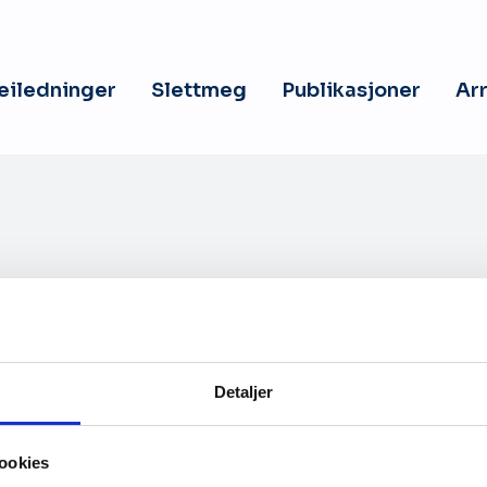
veiledninger
Slettmeg
Publikasjoner
Ar
Detaljer
Kontakt oss
ookies
hetserklæring
Personvernerklæring