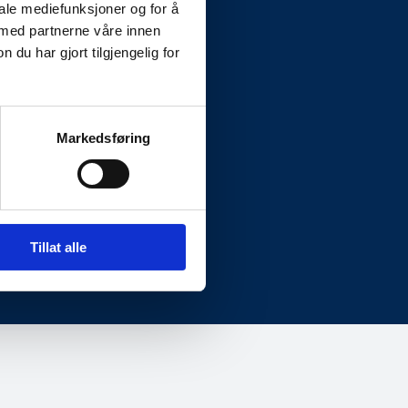
iale mediefunksjoner og for å
 med partnerne våre innen
u har gjort tilgjengelig for
Markedsføring
Fakturainformasjon
Org.nr: 995 195 003
invoice.835801@vismabpo.no
Tillat alle