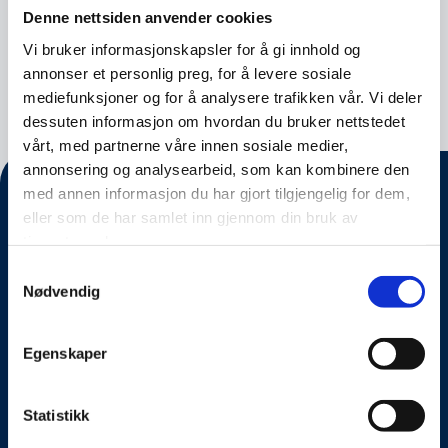
Denne nettsiden anvender cookies
Vi bruker informasjonskapsler for å gi innhold og
Nyhet
28.04.2025
annonser et personlig preg, for å levere sosiale
mediefunksjoner og for å analysere trafikken vår. Vi deler
dessuten informasjon om hvordan du bruker nettstedet
vårt, med partnerne våre innen sosiale medier,
annonsering og analysearbeid, som kan kombinere den
med annen informasjon du har gjort tilgjengelig for dem,
eller som de har samlet inn gjennom din bruk av
tjenestene deres.
Samtykkevalg
Nødvendig
Egenskaper
Om oss
Statistikk
Kontakt oss