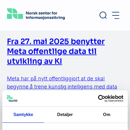
Hopp
til
hovedinnhold
Fra 27. mai 2025 benytter
Meta offentlige data til
utvikling av KI
Meta har på nytt offentliggjort at de skal
begynne å trene kunstig intelligens med data
fra sine brukere i EØS. Da endringen ble
annonsert forrige gang, ble oppstarten utsatt
på grunn av press fra flere hold. Denne
Samtykke
Detaljer
Om
gangen er det forventet at endringen trer i
kraft. Dato for oppstart er satt til 27. mai i […]