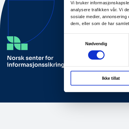
Vi bruker informasjonskapsler
analysere trafikken vår. Vi 
sosiale medier, annonsering 
dem, eller som de har samlet
Samtykkevalg
Nødvendig
Besøks- og posta
NorSIS, Studieveg
2815 Gjøvik, Norg
Ikke tillat