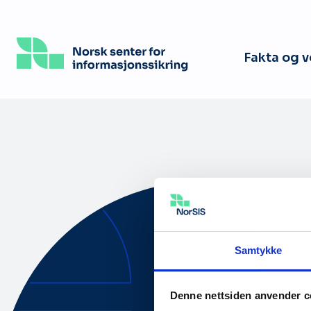
Hopp
til
hovedinnhold
Fakta og 
Samtykke
Om oss
Denne nettsiden anvender c
Tilgjengelig