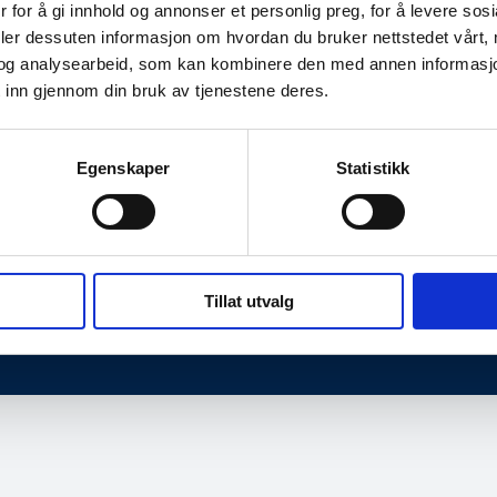
 for å gi innhold og annonser et personlig preg, for å levere sos
deler dessuten informasjon om hvordan du bruker nettstedet vårt,
og analysearbeid, som kan kombinere den med annen informasjon d
 inn gjennom din bruk av tjenestene deres.
Egenskaper
Statistikk
dresse
Kontaktinformasjon
en 2,
Telefon: 40 00 58 99
e
E-post:
post@norsis.no
Tillat utvalg