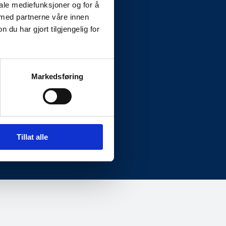
iale mediefunksjoner og for å
 med partnerne våre innen
u har gjort tilgjengelig for
Markedsføring
Fakturainformasjon
Org.nr: 995 195 003
invoice.835801@vismabpo.no
Tillat alle