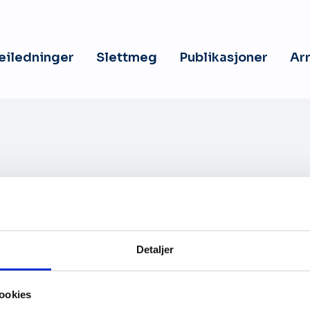
veiledninger
Slettmeg
Publikasjoner
Ar
Detaljer
Kontakt oss
ookies
hetserklæring
Personvernerklæring