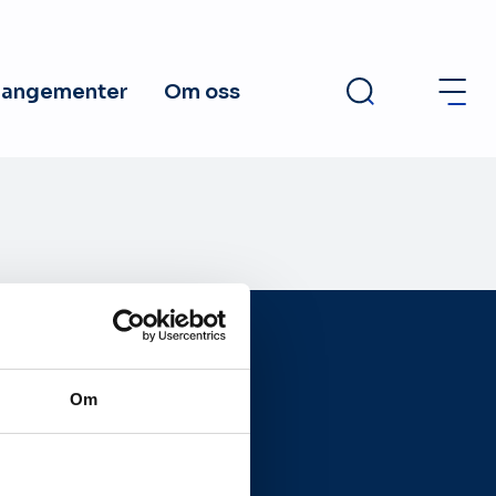
rangementer
Om oss
Om
Presseside