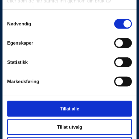
eller som de har samlet inn gjennom din bruk av
Kontakt oss
tjenestene deres.
Presseside
Samtykkevalg
Nødvendig
Tilgjengelighetserklæring
Egenskaper
Personvernerklæring
Statistikk
Besøks- og postadresse
Markedsføring
NorSIS, Studievegen 2,
2815 Gjøvik, Norge
Kontaktinformasjon
Tillat alle
Telefon: 40 00 58 99
E-post:
post@norsis.no
Tillat utvalg
Fakturainformasjon