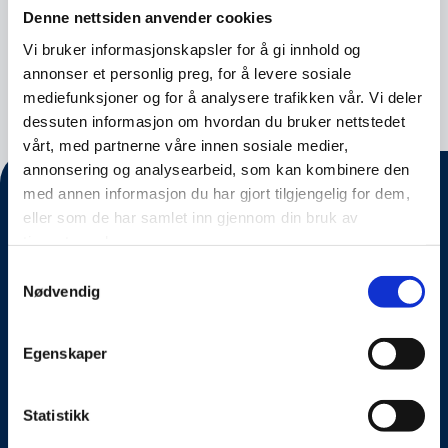
Denne nettsiden anvender cookies
Vi bruker informasjonskapsler for å gi innhold og
Nyhet
28.04.2025
annonser et personlig preg, for å levere sosiale
mediefunksjoner og for å analysere trafikken vår. Vi deler
dessuten informasjon om hvordan du bruker nettstedet
vårt, med partnerne våre innen sosiale medier,
annonsering og analysearbeid, som kan kombinere den
med annen informasjon du har gjort tilgjengelig for dem,
eller som de har samlet inn gjennom din bruk av
tjenestene deres.
Samtykkevalg
Nødvendig
Egenskaper
Om oss
Statistikk
Kontakt oss