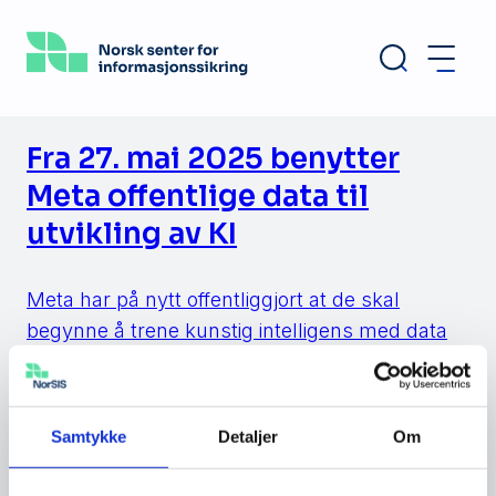
Hopp
til
hovedinnhold
Fra 27. mai 2025 benytter
Meta offentlige data til
utvikling av KI
Meta har på nytt offentliggjort at de skal
begynne å trene kunstig intelligens med data
fra sine brukere i EØS. Da endringen ble
annonsert forrige gang, ble oppstarten utsatt
på grunn av press fra flere hold. Denne
Samtykke
Detaljer
Om
gangen er det forventet at endringen trer i
kraft. Dato for oppstart er satt til 27. mai i […]