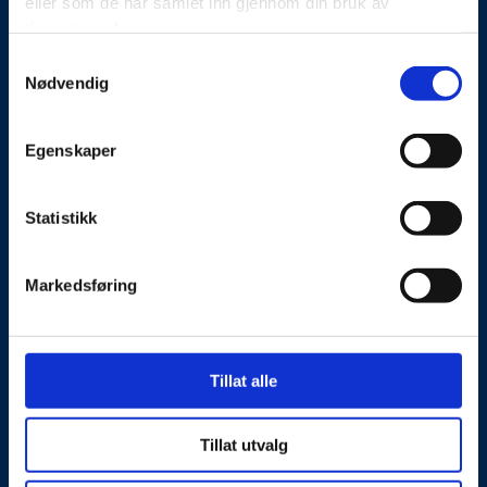
eller som de har samlet inn gjennom din bruk av
Kontakt oss
tjenestene deres.
Presseside
Samtykkevalg
Nødvendig
Tilgjengelighetserklæring
Egenskaper
Personvernerklæring
Statistikk
Besøks- og postadresse
Markedsføring
NorSIS, Studievegen 2,
2815 Gjøvik, Norge
Kontaktinformasjon
Tillat alle
Telefon: 40 00 58 99
E-post:
post@norsis.no
Tillat utvalg
Fakturainformasjon