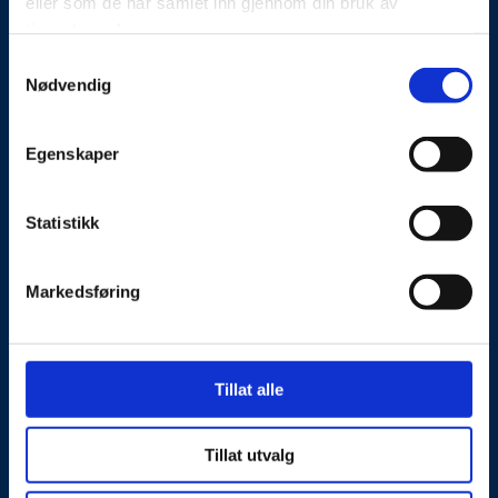
eller som de har samlet inn gjennom din bruk av
Kontakt oss
tjenestene deres.
Presseside
Samtykkevalg
Nødvendig
Tilgjengelighetserklæring
Egenskaper
Personvernerklæring
Statistikk
Besøks- og postadresse
Markedsføring
NorSIS, Studievegen 2,
2815 Gjøvik, Norge
Kontaktinformasjon
Tillat alle
Telefon: 40 00 58 99
E-post:
post@norsis.no
Tillat utvalg
Fakturainformasjon