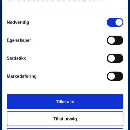
eller som de har samlet inn gjennom din bruk av
Kontakt oss
tjenestene deres.
Presseside
Samtykkevalg
Nødvendig
Tilgjengelighetserklæring
Egenskaper
Personvernerklæring
Statistikk
Besøks- og postadresse
Markedsføring
NorSIS, Studievegen 2,
2815 Gjøvik, Norge
Kontaktinformasjon
Tillat alle
Telefon: 40 00 58 99
E-post:
post@norsis.no
Tillat utvalg
Fakturainformasjon