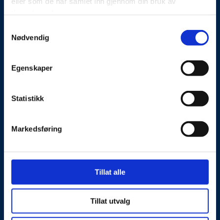
eller som de har samlet inn gjennom din bruk av
Kontakt oss
tjenestene deres.
Presseside
Samtykkevalg
Nødvendig
Tilgjengelighetserklæring
Egenskaper
Personvernerklæring
Statistikk
Besøks- og postadresse
Markedsføring
NorSIS, Studievegen 2,
2815 Gjøvik, Norge
Kontaktinformasjon
Tillat alle
Telefon: 40 00 58 99
E-post:
post@norsis.no
Tillat utvalg
Fakturainformasjon