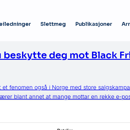
veiledninger
Slettmeg
Publikasjoner
Ar
u beskytte deg mot Black Fr
itt et fenomen også i Norge med store salgskampa
rer blant annet at mange mottar en rekke e-po
stilbud, og dette utnytter svindlerne. –Svindlere 
er, sesonger og situasjoner som er annerledes. Sli
t det […]