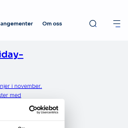
rangementer
Om oss
iday-
njer i november.
ster med
er gode til å
k utnytter de vår