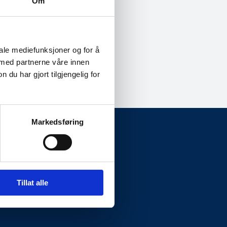
Om
iale mediefunksjoner og for å
 med partnerne våre innen
u har gjort tilgjengelig for
Markedsføring
Presseside
Tillat alle