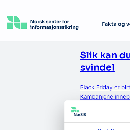
Hopp
til
hovedinnhold
Fakta og 
Slik kan d
svindel
Black Friday er bl
Kampanjene innebæ
rabattkoder og salg
tilpasse seg trend
sårbarhet. Vi vet a