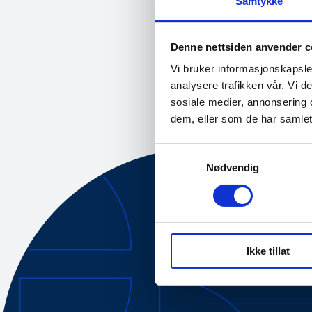
Samtykke
Denne nettsiden anvender c
Nyhet
17.11.2022
Vi bruker informasjonskapsler
analysere trafikken vår. Vi 
sosiale medier, annonsering 
dem, eller som de har samlet
Samtykkevalg
Nødvendig
Om oss
Ikke tillat
Tilgjengelig