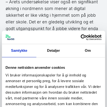
– Årets undersøkelse viser også en signifikant
økning i nordmenn som mener at digital
sikkerhet er like viktig i hjemmet som på jobb
eller skole. Det er en gledelig utvikling og et
godt utgangspunkt for å jobbe videre for enda
bedre kunnskap om tiltak for digital sikkerhet i
samfunnet.
Samtykke
Detaljer
Om
Undersøkelsen viser også at stadig flere
nordmenn får organisert opplæring i digital
sikkerhet, med 30 prosent i 2024 mot 25
Denne nettsiden anvender cookies
prosent i 2023. I tillegg sier 65 prosent at de
Vi bruker informasjonskapsler for å gi innhold og
har fått bedre ferdigheter etter opplæring, mot
annonser et personlig preg, for å levere sosiale
59 prosent i fjor.
mediefunksjoner og for å analysere trafikken vår. Vi deler
dessuten informasjon om hvordan du bruker nettstedet
Undersøkelsen «Nordmenn og digital
vårt, med partnerne våre innen sosiale medier,
sikkerhetskultur 2024» er utført av Opinion AS.
annonsering og analysearbeid, som kan kombinere den