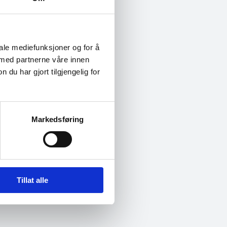
 Nilssen.
iale mediefunksjoner og for å
 med partnerne våre innen
u har gjort tilgjengelig for
g. Men har du lyst
 du kun å
Markedsføring
 tjenestene,
nger uten
Tillat alle
rdan man går