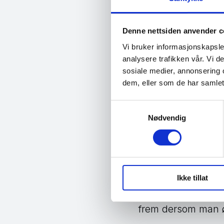
ventet på, så det e
Denne nettsiden anvender c
Vi bruker informasjonskapsler
Større frih
analysere trafikken vår. Vi 
sosiale medier, annonsering 
Det er selvfølgeli
dem, eller som de har samlet
til å bruke Messe
Samtykkevalg
gjennomføre noen r
Nødvendig
– Det er rett og sl
avslutter Nilssen.
På norsis.no finne
Ikke tillat
Facebook
. Tjenes
frem dersom man øn