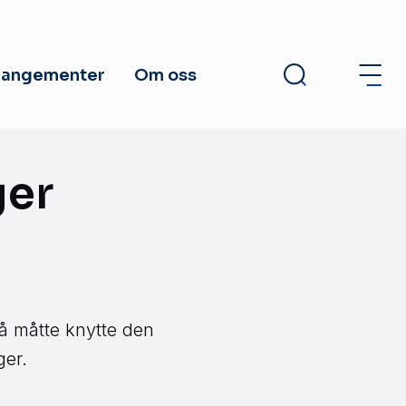
rangementer
Om oss
ger
å måtte knytte den
ger.