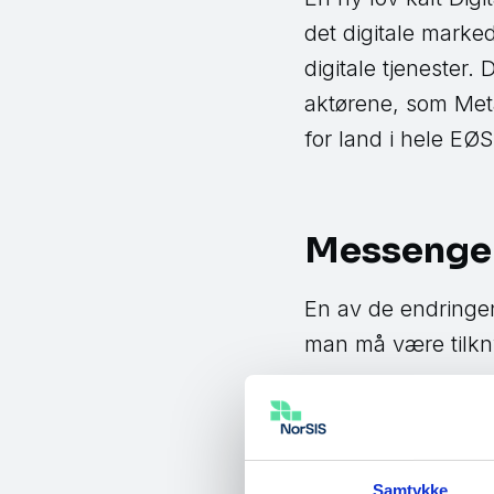
det digitale marked
digitale tjenester. 
aktørene, som Meta
for land i hele EØS
Messenger 
En av de endringe
man må være tilkn
– Det gir oss muli
vår. Eventuelt så 
Mette Amalie Nilss
Samtykke