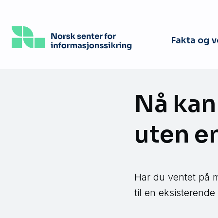
Hopp
til
hovedinnhold
Fakta og 
Nå kan
uten e
Har du ventet på 
til en eksisterend