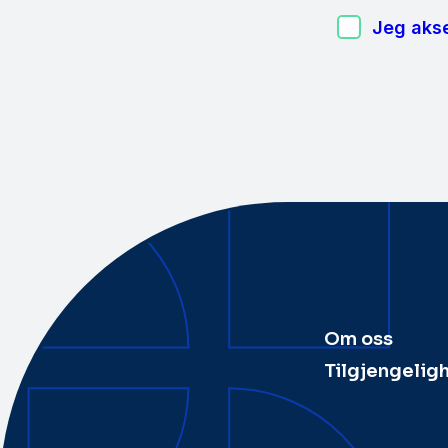
Jeg akse
Om oss
Tilgjengelig