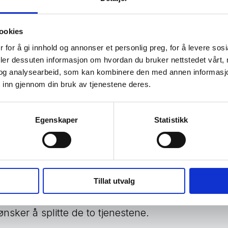
r veldig godt å se at det nå er på plass, fortsetter
ookies
 for å gi innhold og annonser et personlig preg, for å levere sos
et til å velge selv
deler dessuten informasjon om hvordan du bruker nettstedet vårt,
og analysearbeid, som kan kombinere den med annen informasjon d
g fullt mulig å beholde Messenger som den er i da
 inn gjennom din bruk av tjenestene deres.
nger uavhengig av Facebook-kontoen din, trenger
aske steg fra smarttelefonen din.
Egenskaper
Statistikk
ett opp til deg hvordan du ønsker å bruke disse to
r du en mer utfyllende artikkel om bruk av
Messe
Tillat utvalg
ten Slettmeg har også laget en
veiledning
på hvo
sker å splitte de to tjenestene.