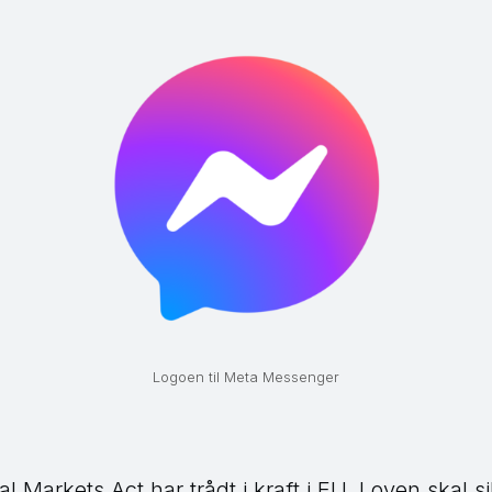
Logoen til Meta Messenger
tal Markets Act har trådt i kraft i EU. Loven skal 