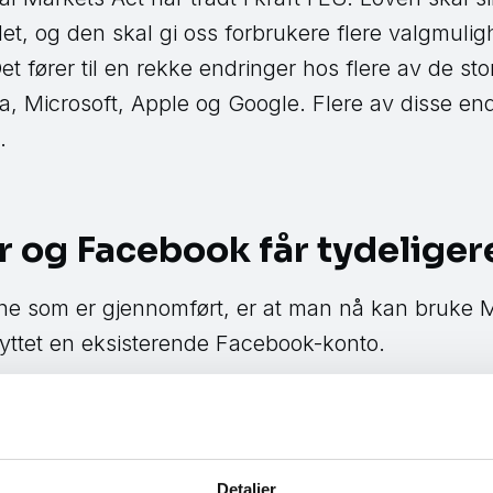
et, og den skal gi oss forbrukere flere valgmulig
Det fører til en rekke endringer hos flere av de sto
, Microsoft, Apple og Google. Flere av disse end
.
og Facebook får tydeligere
ne som er gjennomført, er at man nå kan bruke 
yttet en eksisterende Facebook-konto.
gheten til å bruke Messenger helt uavhengig av
kan vi nå velge å slette Facebook-kontoen helt om 
en, seniorrådgiver i NorSIS. Dette er en muligh
Detaljer