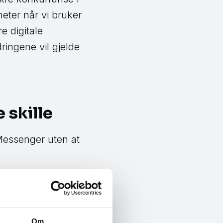
heter når vi bruker
re digitale
ringene vil gjelde
 skille
Messenger uten at
 Facebook-kontoen
vi ønsker, sier
et som mange har
Om