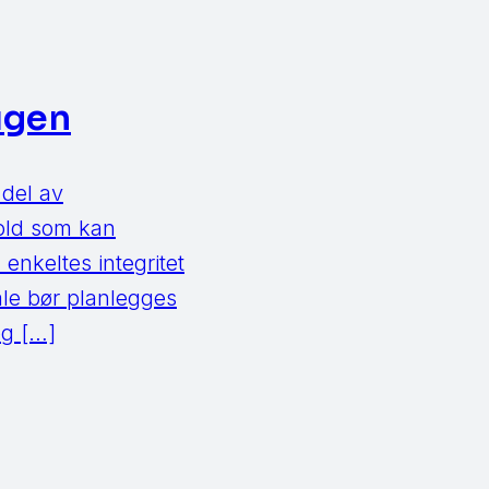
ugen
 del av
hold som kan
enkeltes integritet
le bør planlegges
og […]