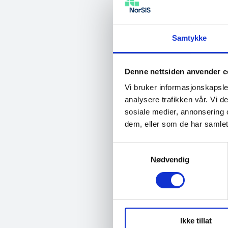
overlever 
Torkell Bj
Samtykke
Samtidig er spiller
Denne nettsiden anvender c
blir det enklere å 
Vi bruker informasjonskapsler
ser vi på hvorfor 
analysere trafikken vår. Vi 
hvorfor nye og kra
sosiale medier, annonsering 
dem, eller som de har samlet
kommer til […]
Samtykkevalg
Nødvendig
03.07.2026
Sikkerhets
Ikke tillat