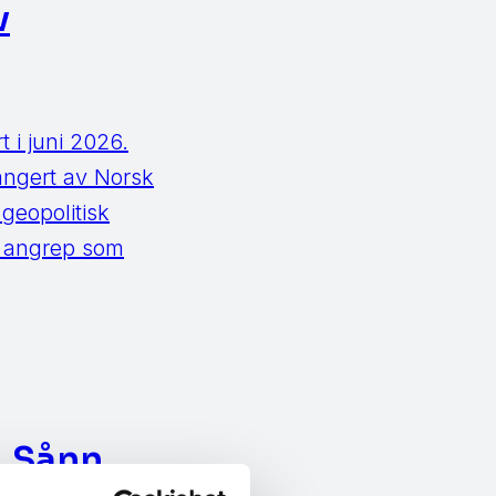
v
 i juni 2026.
angert av Norsk
geopolitisk
te angrep som
. Sånn