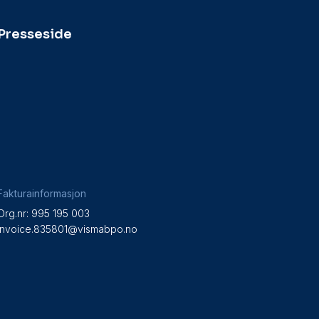
Presseside
Fakturainformasjon
Org.nr: 995 195 003
invoice.835801@vismabpo.no