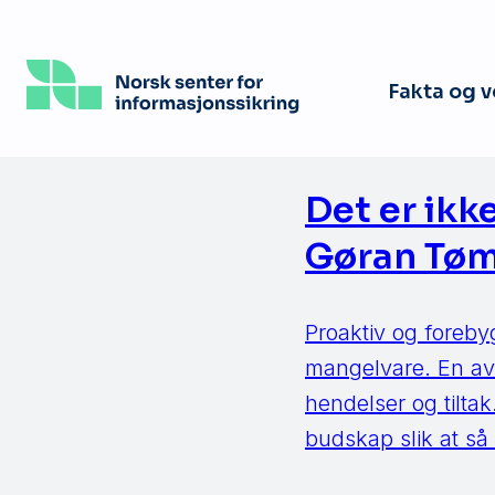
Hopp
til
hovedinnhold
Fakta og 
Det er ik
Gøran Tø
Proaktiv og forebyg
mangelvare. En av
hendelser og tilta
budskap slik at så