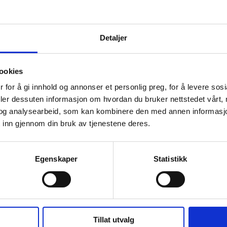
du AI-drevne bølger av sårb
ørnnes Håland og Per Thors
Detaljer
eglene endret. Kanskje for alltid? Med nye og kraf
ookies
finne, analysere og utnytte sårbarheter i stor skala
 for å gi innhold og annonser et personlig preg, for å levere sos
vulnerability management aldri har fungert godt 
deler dessuten informasjon om hvordan du bruker nettstedet vårt,
figere AI-modeller risikerer å gjøre problemene vå
og analysearbeid, som kan kombinere den med annen informasjon d
 inn gjennom din bruk av tjenestene deres.
Egenskaper
Statistikk
teater – En oversikt over u
Tillat utvalg