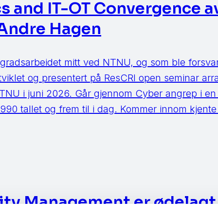
cs and IT-OT Convergence a
Andre Hagen
radsarbeidet mitt ved NTNU, og som ble forsvart
tviklet og presentert på ResCRI open seminar arr
TNU i juni 2026. Går gjennom Cyber angrep i en 
 1990 tallet og frem til i dag. Kommer innom kjen
lity Management er ødelagt