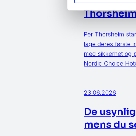
tullete re
Thorshei
Per Thorsheim star
lage deres første 
med sikkerhet og pe
Nordic Choice Hotel
23.06.2026
De usynlig
mens du s