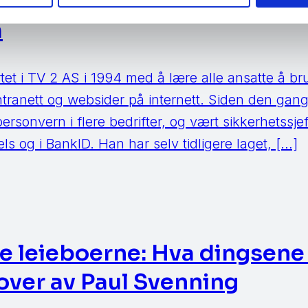
gler som ikke fungerer! av Pe
m
tet i TV 2 AS i 1994 med å lære alle ansatte å bru
intranett og websider på internett. Siden den gan
rsonvern i flere bedrifter, og vært sikkerhetssjef
s og i BankID. Han har selv tidligere laget, […]
e leieboerne: Hva dingsene 
over av Paul Svenning