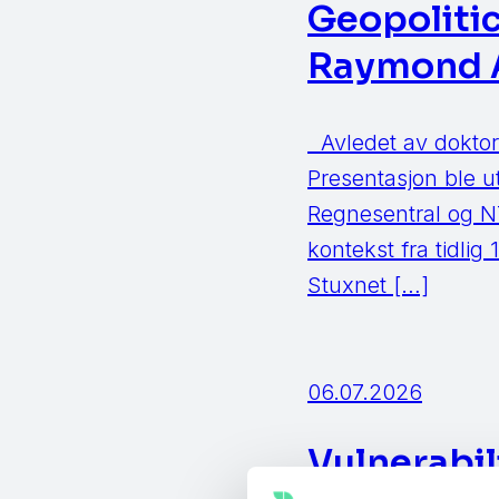
Geopoliti
Raymond 
Avledet av doktorg
Presentasjon ble u
Regnesentral og N
kontekst fra tidlig
Stuxnet […]
06.07.2026
Vulnerabi