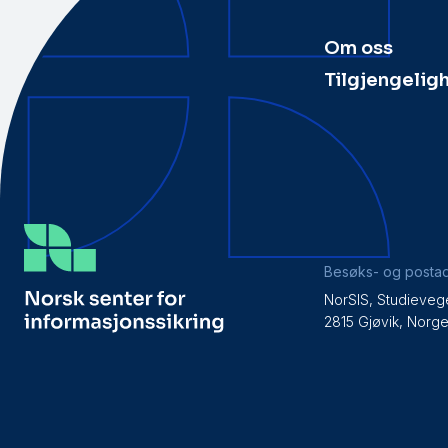
Om oss
Tilgjengelig
Besøks- og posta
NorSIS, Studieveg
2815 Gjøvik, Norg