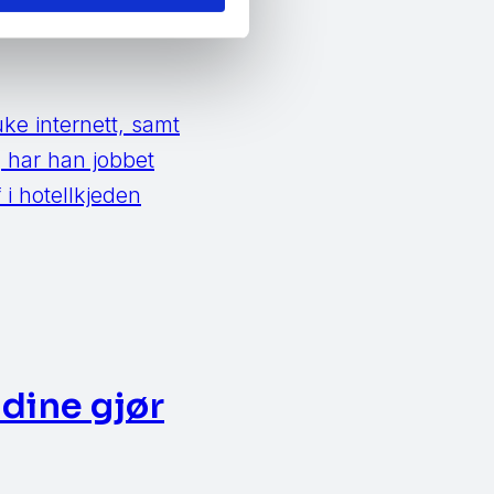
r
ke internett, samt
g har han jobbet
 i hotellkjeden
dine gjør