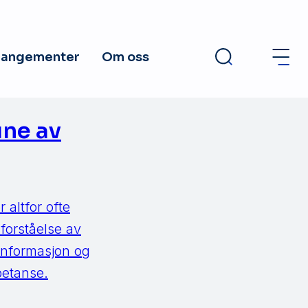
rangementer
Om oss
une av
 altfor ofte
forståelse av
 informasjon og
petanse.