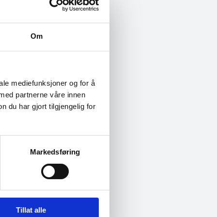
arheter av
heim
Om
tigere AI-modeller,
. I dette foredraget
iale mediefunksjoner og for å
nok, men også
 med partnerne våre innen
re enda større. Vi
u har gjort tilgjengelig for
Markedsføring
tdaterte og
Tillat alle