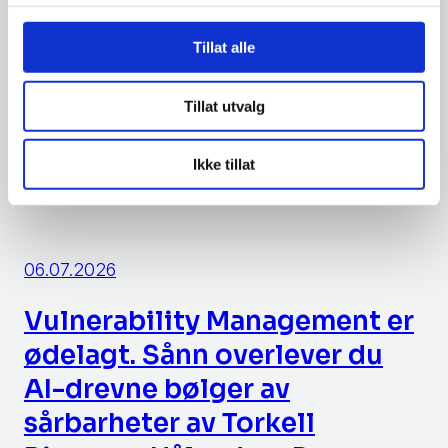
til Næringslivets Sikkerhetsorganiasjon. Har
også delt det til diverse arkivkonferanser både i
Tillat alle
Vestland Fylkeskommune, Drammen
Kommune, Digi Viken, men har også presentert
Tillat utvalg
det i Digitaliserings og
Forvaltningsdepartementet sitt møte i «Open
Ikke tillat
[…]
06.07.2026
Vulnerability Management er
ødelagt. Sånn overlever du
AI-drevne bølger av
sårbarheter av Torkell