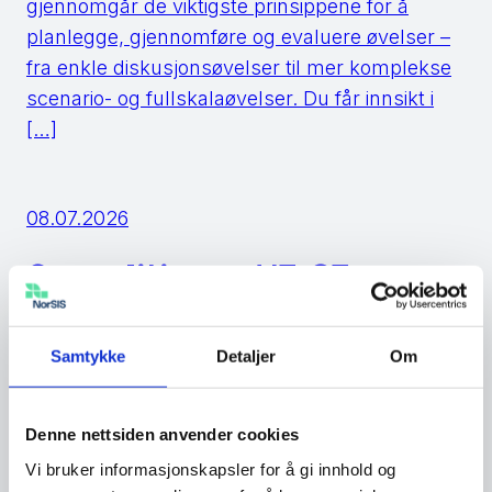
gjennomgår de viktigste prinsippene for å
planlegge, gjennomføre og evaluere øvelser –
fra enkle diskusjonsøvelser til mer komplekse
scenario- og fullskalaøvelser. Du får innsikt i
[…]
08.07.2026
Geopolitics and IT-OT
Convergence av Raymond
Andre Hagen
Samtykke
Detaljer
Om
Avledet av doktorgradsarbeidet mitt ved
Denne nettsiden anvender cookies
NTNU, og som ble forsvart i juni 2026.
Vi bruker informasjonskapsler for å gi innhold og
Presentasjon ble utviklet og presentert på