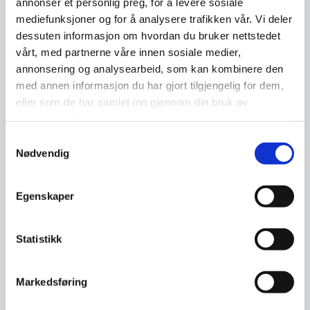
annonser et personlig preg, for å levere sosiale
ResCRI open seminar arrangert av Norsk
mediefunksjoner og for å analysere trafikken vår. Vi deler
Regnesentral og NTNU i juni 2026. Går
dessuten informasjon om hvordan du bruker nettstedet
gjennom Cyber angrep i en geopolitisk
vårt, med partnerne våre innen sosiale medier,
kontekst fra tidlig 1990 tallet og frem til i dag.
annonsering og analysearbeid, som kan kombinere den
med annen informasjon du har gjort tilgjengelig for dem,
Kommer innom kjente angrep som Stuxnet […]
eller som de har samlet inn gjennom din bruk av
tjenestene deres.
Samtykkevalg
06.07.2026
Nødvendig
Åpenhet uten å være sårbar
Egenskaper
av Raymond Andre Hagen
Statistikk
Foredrag opprinngelig skrevet for arkivrådet,
INEO og publisert i deres tidskrift i høst.
Markedsføring
Artikkelen har blitt publisert på
Digitaliseringsbloggen til Digdir og i tildsskriftet