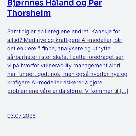
Bjørnnes Håland og Per
Thorsheim
Samtidig er spillereglene endret. Kanskje for
alltid? Med nye og kraftigere AI-modeller, blir
det enklere å finne, analysere og utnytte
sårbarheter i stor skala. I dette foredraget ser
vi på hvorfor vulnerability management aldri
har fungert godt nok, men også hvorfor nye og
krafigere AI-modeller risikerer å gjøre
problemene våre enda større. Vi kommer til […]
03.07.2026