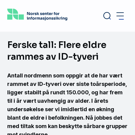
Hopp
til
hovedinnhold
Ferske tall: Flere eldre
rammes av ID-tyveri
Antall nordmenn som oppgir at de har vært
rammet av ID-tyveri over siste toårsperiode,
ligger stabilt på rundt 150.000, og har frem
til i år vært uavhengig av alder. I årets
undersøkelse ser vi imidlertid en økning
blant de eldre i befolkningen. Nå jobbes det
med tiltak som kan beskytte sårbare grupper
mot svindlerne.