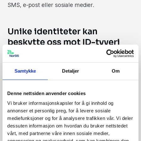
SMS, e-post eller sosiale medier.
Unike identiteter kan
beskytte oss mot ID-tyveri
NorSIS og Skatteetaten mener det er behov for
flere tiltak for å sikre folks identiteter og
Samtykke
Detaljer
Om
beskytte mot ID-tyveri.
Et av tiltakene er innføring av unike identiteter i
Denne nettsiden anvender cookies
Folkeregisteret. Det innebærer at alle som er
Vi bruker informasjonskapsler for å gi innhold og
registrert med et fødsels- eller d-nummer kan
annonser et personlig preg, for å levere sosiale
få merket nummeret som unikt. Dette vil bidra
mediefunksjoner og for å analysere trafikken vår. Vi deler
til å sikre at en person kun har ett ID-nummer i
dessuten informasjon om hvordan du bruker nettstedet
det norske Folkeregisteret. Det vil gjøre det
vårt, med partnerne våre innen sosiale medier,
annonsering og analysearbeid, som kan kombinere den