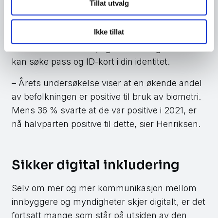
Tillat utvalg
knytter deg til ditt ID-nummer. Da gjenbrukes
biometriske data som ansiktsfoto fra et ID-
Ikke tillat
bevis som utstedes fra politiet. Slik får man
bekreftet at du er du, og sikrer at ingen andre
kan søke pass og ID-kort i din identitet.
– Årets undersøkelse viser at en økende andel
av befolkningen er positive til bruk av biometri.
Mens 36 % svarte at de var positive i 2021, er
nå halvparten positive til dette, sier Henriksen.
Sikker digital inkludering
Selv om mer og mer kommunikasjon mellom
innbyggere og myndigheter skjer digitalt, er det
fortsatt mange som står på utsiden av den