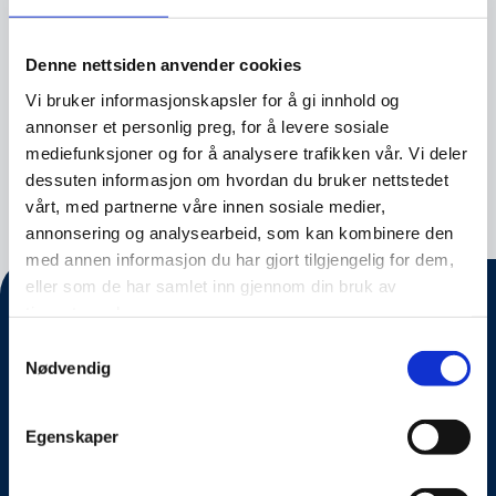
FN-systemet. Jeg har ledet seksjonen siden
2023, og har jobbet i over ti år med beredskap
Denne nettsiden anvender cookies
og øvelser i DSB. Av bakgrunn er jeg statsviter
Vi bruker informasjonskapsler for å gi innhold og
med spesialisering i risikostyring. Jeg har
annonser et personlig preg, for å levere sosiale
tidligere jobbet i FN-systemet med
mediefunksjoner og for å analysere trafikken vår. Vi deler
katastrofeforebygging og innenfor akademia.
dessuten informasjon om hvordan du bruker nettstedet
vårt, med partnerne våre innen sosiale medier,
annonsering og analysearbeid, som kan kombinere den
med annen informasjon du har gjort tilgjengelig for dem,
eller som de har samlet inn gjennom din bruk av
tjenestene deres.
Samtykkevalg
Nødvendig
Egenskaper