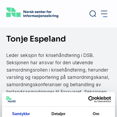
Hopp
til
hovedinnhold
Tonje Espeland
Leder seksjon for krisehåndtering i DSB.
Seksjonen har ansvar for den utøvende
samordningsrollen i krisehåndtering, herunder
varsling og rapportering på samordningskanal,
samordningskonferanser og behandling av
bistandsanmodninger til Forsvaret. Seksjonen
forvalter kontaktpunktfunksjonen til EUs
ordning for sivil beredskap, samt
beredskapsordninger i NATOs sivile del og i
Samtykke
Detaljer
Om