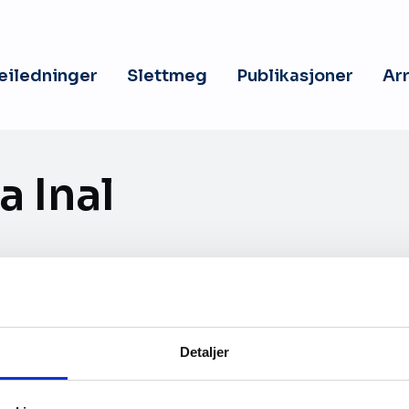
veiledninger
Slettmeg
Publikasjoner
Ar
a Inal
tsavdelningen, Skatteverket.
erket sedan 2013 med Id-kort och Biometrifrågor.
Detaljer
 utveckling, avtal samt förvaltning inom Biometr