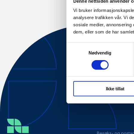
Denne nettsiden anvender c
Vi bruker informasjonskapsler
analysere trafikken vår. Vi 
sosiale medier, annonsering 
dem, eller som de har samlet
Samtykkevalg
Nødvendig
Om oss
Tilgjengelig
Ikke tillat
Besøks- og posta