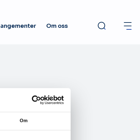
rangementer
Om oss
Om
iområdet.