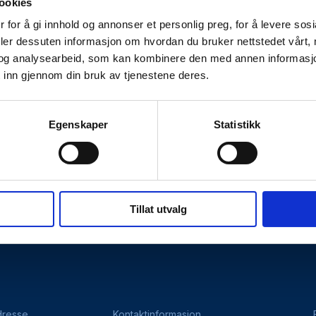
ookies
 for å gi innhold og annonser et personlig preg, for å levere sos
deler dessuten informasjon om hvordan du bruker nettstedet vårt,
og analysearbeid, som kan kombinere den med annen informasjon d
 inn gjennom din bruk av tjenestene deres.
Egenskaper
Statistikk
Kontakt oss
hetserklæring
Personvernerklæring
Tillat utvalg
dresse
Kontaktinformasjon