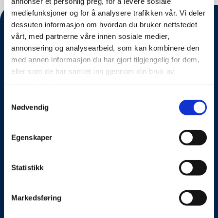
annonser et personlig preg, for å levere sosiale
mediefunksjoner og for å analysere trafikken vår. Vi deler
dessuten informasjon om hvordan du bruker nettstedet
vårt, med partnerne våre innen sosiale medier,
annonsering og analysearbeid, som kan kombinere den
med annen informasjon du har gjort tilgjengelig for dem,
eller som de har samlet inn gjennom din bruk av
tjenestene deres.
Samtykkevalg
Nødvendig
Om oss
Egenskaper
Kontakt oss
Presseside
Statistikk
Tilgjengelighetserklæring
Markedsføring