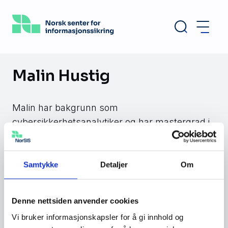
Hopp
til
hovedinnhold
Malin Hustig
Malin har bakgrunn som
cybersikkerhetsanalytiker og har mastergrad i
Intelligence and Security fra Brunel University i
London. Hun har jobbet mye med monitorering
og profilering av kriminelle forum og
Samtykke
Detaljer
Om
trusselaktører, og spesialiserer seg innenfor
trusseletterretning.
Denne nettsiden anvender cookies
Vi bruker informasjonskapsler for å gi innhold og