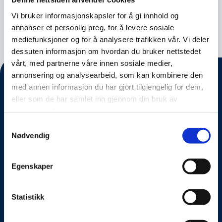
de mørke kreftene på internett for å sørge for
Vi bruker informasjonskapsler for å gi innhold og
at barn og unge er trygge digitalt.
annonser et personlig preg, for å levere sosiale
mediefunksjoner og for å analysere trafikken vår. Vi deler
dessuten informasjon om hvordan du bruker nettstedet
vårt, med partnerne våre innen sosiale medier,
annonsering og analysearbeid, som kan kombinere den
med annen informasjon du har gjort tilgjengelig for dem,
eller som de har samlet inn gjennom din bruk av
tjenestene deres.
Samtykkevalg
Nødvendig
Egenskaper
Om oss
Statistikk
Kontakt oss
Presseside