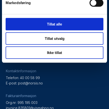
Markedsføring
Tilgjengelighetserklæring
Tillat alle
Personvernerklæring
Tillat utvalg
Besøks- og postadresse
Ikke tillat
NorSIS, Studievegen 2,
2815 Gjøvik, Norge
Kontaktinformasjon
Telefon: 40 00 58 99
E-post:
post@norsis.no
Fakturainformasjon
Org.nr: 995 195 003
invoice.835801@vismabpo.no