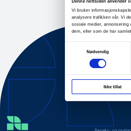
Denne nettsiden anvender c
Vi bruker informasjonskapsler
analysere trafikken vår. Vi 
sosiale medier, annonsering 
dem, eller som de har samlet
Samtykkevalg
Nødvendig
Om oss
Tilgjengelig
Ikke tillat
Besøks- og posta