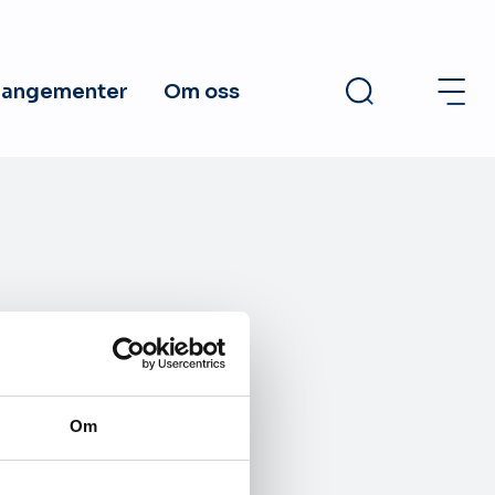
rangementer
Om oss
tionerna i världen
som löst problemet
Om