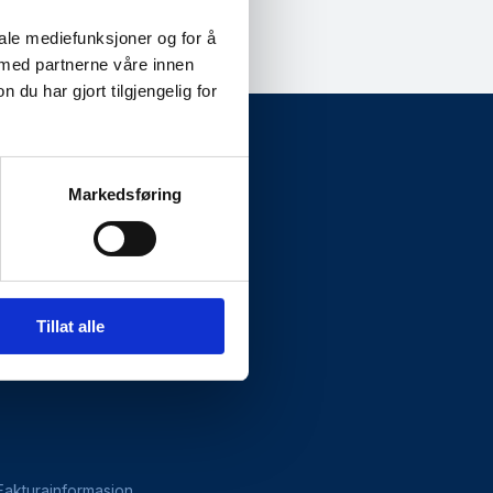
iale mediefunksjoner og for å
 med partnerne våre innen
u har gjort tilgjengelig for
Markedsføring
Presseside
Tillat alle
Fakturainformasjon