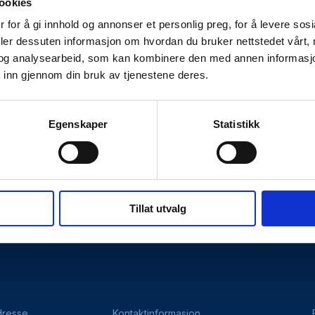
ookies
 for å gi innhold og annonser et personlig preg, for å levere sos
deler dessuten informasjon om hvordan du bruker nettstedet vårt,
og analysearbeid, som kan kombinere den med annen informasjon d
 inn gjennom din bruk av tjenestene deres.
Egenskaper
Statistikk
Kontakt oss
hetserklæring
Personvernerklæring
Tillat utvalg
dresse
Kontaktinformasjon