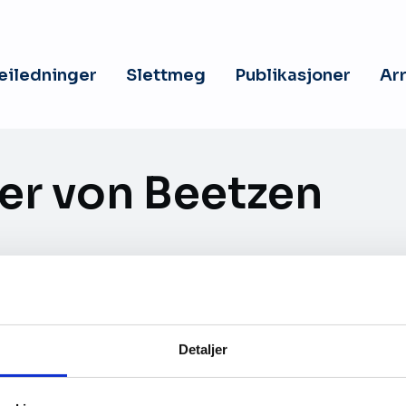
veiledninger
Slettmeg
Publikasjoner
Ar
fer von Beetzen
zen, Chief Product Officer Freja eID Group AB
tchef för Freja, som är en av de första e-legitima
kt godkänd för användare från hela världen och 
Detaljer
ande digital identitet.