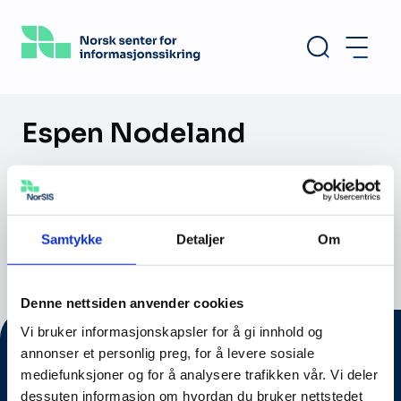
Hopp
til
hovedinnhold
Espen Nodeland
Bakgrunn fra Forsvaret, beredskapsarbeid og
øvelser. Etterretningsleder i
KraftCERT/InfraCERT siden 2019.
Samtykke
Detaljer
Om
Denne nettsiden anvender cookies
Vi bruker informasjonskapsler for å gi innhold og
annonser et personlig preg, for å levere sosiale
mediefunksjoner og for å analysere trafikken vår. Vi deler
dessuten informasjon om hvordan du bruker nettstedet