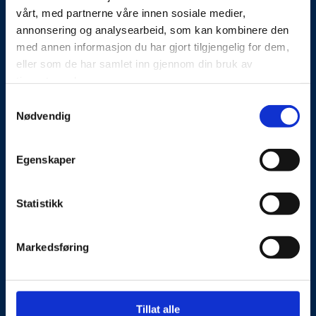
vårt, med partnerne våre innen sosiale medier,
annonsering og analysearbeid, som kan kombinere den
med annen informasjon du har gjort tilgjengelig for dem,
eller som de har samlet inn gjennom din bruk av
tjenestene deres.
Om oss
Samtykkevalg
Nødvendig
Kontakt oss
Egenskaper
Presseside
Tilgjengelighetserklæring
Statistikk
Personvernerklæring
Markedsføring
Besøks- og postadresse
Tillat alle
NorSIS, Studievegen 2,