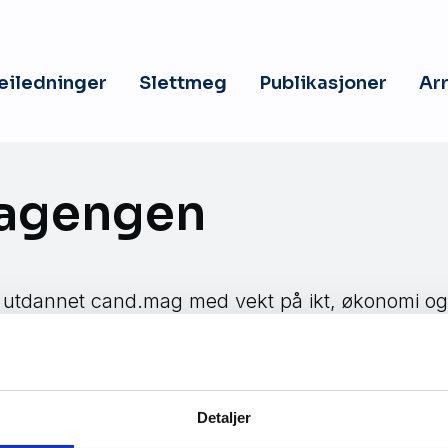
veiledninger
Slettmeg
Publikasjoner
Ar
Sagengen
 utdannet cand.mag med vekt på ikt, økonomi og
ing innen innovasjon i kommunal sektor. Med mer
hun god kjennskap til den kommunale hverdagen
annet lederansvar for digitalisering, IKT-drift og
Detaljer
rhet i en mellomstor kommune som balanserer på