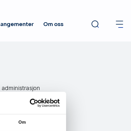
rangementer
Om oss
 administrasjon
 enn tjue år i
 på alle nivåer.
Om
 en knivsegg når