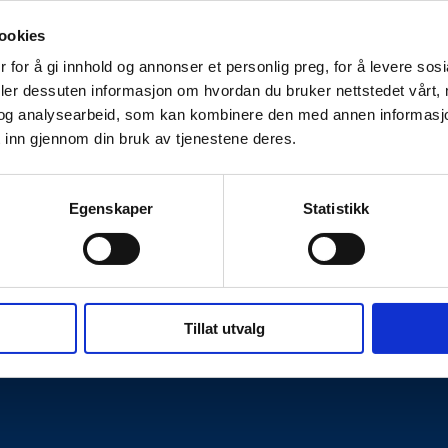
ser, kompetanse og kapasitet.
ookies
 for å gi innhold og annonser et personlig preg, for å levere sos
deler dessuten informasjon om hvordan du bruker nettstedet vårt,
og analysearbeid, som kan kombinere den med annen informasjon d
 inn gjennom din bruk av tjenestene deres.
Egenskaper
Statistikk
Kontakt oss
hetserklæring
Personvernerklæring
Tillat utvalg