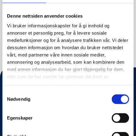
ledende kompetansemiljøer innenfor biometri
og ansiktsverifikasjon med utspring fra NTNU.
Denne nettsiden anvender cookies
Vår ambisjon er å skape enklere og tryggere
Vi bruker informasjonskapsler for å gi innhold og
digital hverdag – hvor vi bruker biometri, slik at
annonser et personlig preg, for å levere sosiale
du og jeg bare kan være oss selv for å bevise
mediefunksjoner og for å analysere trafikken vår. Vi deler
at vi er riktig bruker av en løsning.
dessuten informasjon om hvordan du bruker nettstedet
vårt, med partnerne våre innen sosiale medier,
annonsering og analysearbeid, som kan kombinere den
med annen informasjon du har gjort tilgjengelig for dem,
eller som de har samlet inn gjennom din bruk av
tjenestene deres.
Samtykkevalg
Nødvendig
Egenskaper