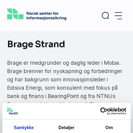
Hopp
til
hovedinnhold
Brage Strand
Brage er medgründer og daglig leder i Mobai.
Brage brenner for nyskapning og forbedringer
og har bakgrunn som innovasjonsleder i
Eidsiva Energi, som konsulent med fokus på
bank og finans i BearingPoint og fra NTNUs
Entreprenørskole ved Industriell Økonomi og
Teknologiledelse.
I Mobai leder Brage et av Nord Europas
Samtykke
Detaljer
Om