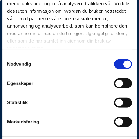
mediefunksjoner og for å analysere trafikken vår. Vi deler
dessuten informasjon om hvordan du bruker nettstedet
vårt, med partnerne våre innen sosiale medier,
annonsering og analysearbeid, som kan kombinere den
med annen informasjon du har gjort tilgjengelig for dem,
eller som de har samlet inn gjennom din bruk av
tjenestene deres.
Samtykkevalg
Nødvendig
Om oss
Kontakt oss
Egenskaper
Presseside
Statistikk
Tilgjengelighetserklæring
Markedsføring
Personvernerklæring