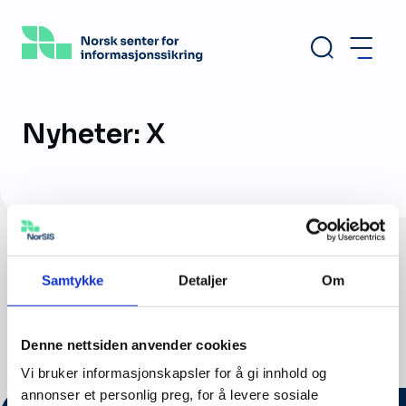
Hopp
til
hovedinnhold
Nyheter: X
Ingen treff funnet for valgte filtre.
Samtykke
Detaljer
Om
Nullstill filtre
Denne nettsiden anvender cookies
Vi bruker informasjonskapsler for å gi innhold og
annonser et personlig preg, for å levere sosiale