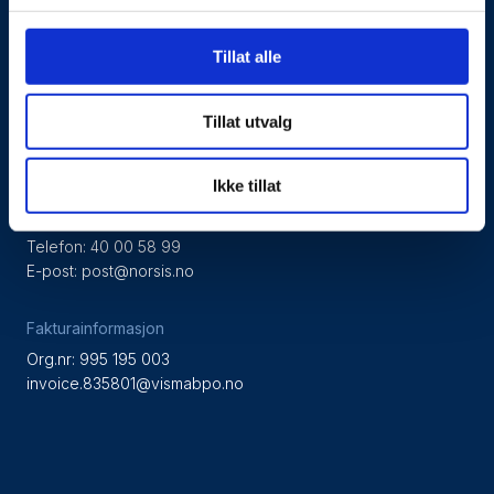
Personvernerklæring
Tillat alle
Besøks- og postadresse
Tillat utvalg
NorSIS, Studievegen 2,
2815 Gjøvik, Norge
Ikke tillat
Kontaktinformasjon
Telefon: 40 00 58 99
E-post:
post@norsis.no
Fakturainformasjon
Org.nr: 995 195 003
invoice.835801@vismabpo.no