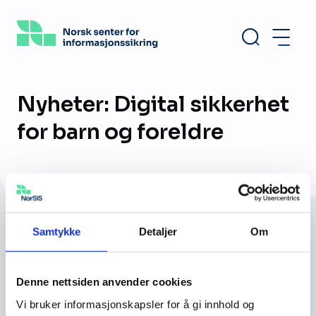
Hopp
til
hovedinnhold
Nyheter: Digital sikkerhet
for barn og foreldre
Samtykke
Detaljer
Om
Ingen treff funnet for valgte filtre.
Nullstill filtre
Denne nettsiden anvender cookies
Vi bruker informasjonskapsler for å gi innhold og