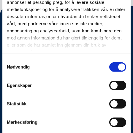
annonser et personlig preg, for å levere sosiale
mediefunksjoner og for å analysere trafikken vår. Vi deler
dessuten informasjon om hvordan du bruker nettstedet
vårt, med partnerne våre innen sosiale medier,
annonsering og analysearbeid, som kan kombinere den
med annen informasjon du har gjort tilgjengelig for dem,
eller som de har samlet inn gjennom din bruk av
tjenestene deres.
Samtykkevalg
Nødvendig
Om oss
Egenskaper
Kontakt oss
Presseside
Statistikk
Tilgjengelighetserklæring
Markedsføring