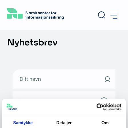
Hopp
til
hovedinnhold
Nyhetsbrev
Ditt navn
E-postadresse
Samtykke
Detaljer
Om
Jeg aksepterer vilkår for bruk av