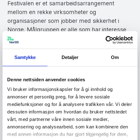
Festivalen er et samarbeidsarrangement
mellom en rekke virksomheter og
organisasjoner som jobber med sikkerhet i
Norge. Målgruppen er alle som har interesse
for cyber-, IKT- og informasjonssikkerhet i
offentlige og private virksomheter, akademia og
politiske ressurs.
Samtykke
Detaljer
Om
NorSIS hadde et eget populært spor knyttet til
innbyggere og små og mellomstore bedrifter
Denne nettsiden anvender cookies
under Sikkerhetsfestivalen på Lillehammer
Vi bruker informasjonskapsler for å gi innhold og
2022.
annonser et personlig preg, for å levere sosiale
mediefunksjoner og for å analysere trafikken vår. Vi deler
dessuten informasjon om hvordan du bruker nettstedet
vårt, med partnerne våre innen sosiale medier,
annonsering og analysearbeid, som kan kombinere den
med annen informasjon du har gjort tilgjengelig for dem,