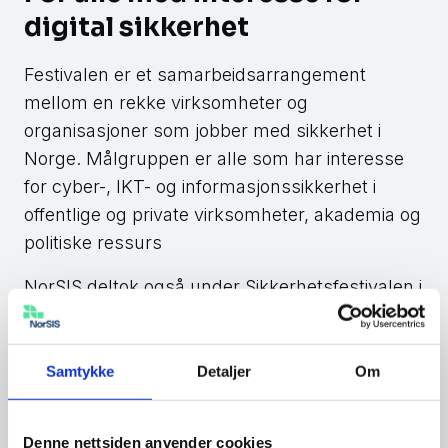
digital sikkerhet
Festivalen er et samarbeidsarrangement
mellom en rekke virksomheter og
organisasjoner som jobber med sikkerhet i
Norge. Målgruppen er alle som har interesse
for cyber-, IKT- og informasjonssikkerhet i
offentlige og private virksomheter, akademia og
politiske ressurs
NorSIS deltok også under Sikkerhetsfestivalen i
2019 da festivalen ble arrangert for første
gang. Den gang var
den “snille hackeren”
Thomas på 14 år med og holdt foredrag
i
Samtykke
Detaljer
Om
kinosalen på Lillehammer.
Denne nettsiden anvender cookies