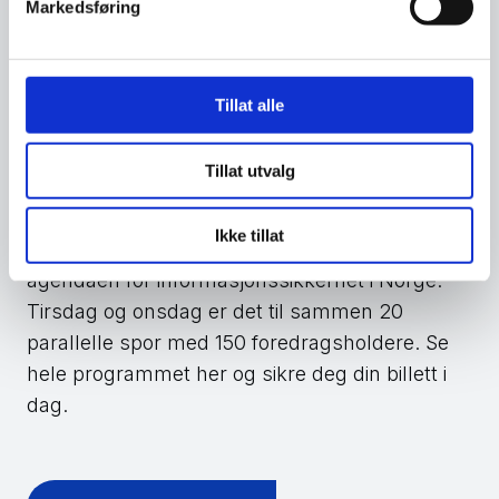
Markedsføring
samarbeid, kunnskapsdeling og
nettverksbygging i stor skala. Så har du
interesse eller ansvar for
informasjonssikkerhet, uansett om du er
Tillat alle
tekniker eller beslutningstaker, er dette
plassen for deg.
Tillat utvalg
Fra 29. til 31. august vil dere som deltakere
Ikke tillat
prege bymiljøet i Lillehammer sentrum og sette
agendaen for informasjonssikkerhet i Norge.
Tirsdag og onsdag er det til sammen 20
parallelle spor med 150 foredragsholdere. Se
hele programmet her og sikre deg din billett i
dag.