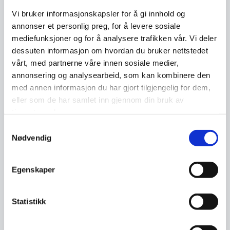
Vi bruker informasjonskapsler for å gi innhold og
annonser et personlig preg, for å levere sosiale
mediefunksjoner og for å analysere trafikken vår. Vi deler
dessuten informasjon om hvordan du bruker nettstedet
vårt, med partnerne våre innen sosiale medier,
annonsering og analysearbeid, som kan kombinere den
med annen informasjon du har gjort tilgjengelig for dem,
eller som de har samlet inn gjennom din bruk av
tjenestene deres.
Samtykkevalg
Nødvendig
Lance Spitzner, Director, Research and Community, SANS
Institute
Egenskaper
Arena for nettverksbygging
Statistikk
Sikkerhetsfestivalen er en unik arena for