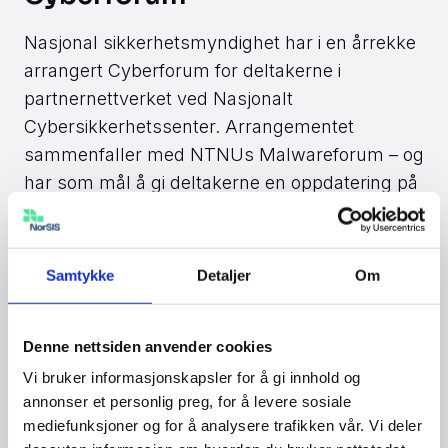
Nasjonal sikkerhetsmyndighet har i en årrekke
arrangert Cyberforum for deltakerne i
partnernettverket ved Nasjonalt
Cybersikkerhetssenter. Arrangementet
sammenfaller med NTNUs Malwareforum – og
har som mål å gi deltakerne en oppdatering på
den nyeste utviklingen innen cybersikkerhet
gjennom foredrag, debatter og erfaringsdeling.
Normalt sett er arrangementet forbeholdt
Samtykke
Detaljer
Om
deltakerne i partnernettverket, men i
forbindelse med nasjonal sikkerhetsmåned
Denne nettsiden anvender cookies
2025 og i samarbeid med NorSIS strømmer vi
deler av programmet den 28. oktober.
Vi bruker informasjonskapsler for å gi innhold og
annonser et personlig preg, for å levere sosiale
mediefunksjoner og for å analysere trafikken vår. Vi deler