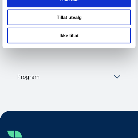
Tillat utvalg
Dag 1 av arrangementet strømmes her:
www.norsis.no/cyberforum
Ikke tillat
Program