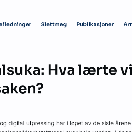
veiledninger
Slettmeg
Publikasjoner
Ar
lsuka: Hva lærte vi
saken?
digital utpressing har i løpet av de siste årene ut