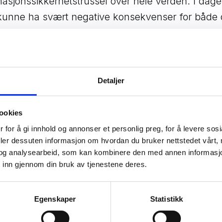
asjonssikkerhetstrussel over hele verden. I dagen
kunne ha svært negative konsekvenser for både o
Dato
Detaljer
liotek
16.08.2022 12:00 - 13
ookies
Les mer
 for å gi innhold og annonser et personlig preg, for å levere sos
deler dessuten informasjon om hvordan du bruker nettstedet vårt,
og analysearbeid, som kan kombinere den med annen informasjon d
 inn gjennom din bruk av tjenestene deres.
Egenskaper
Statistikk