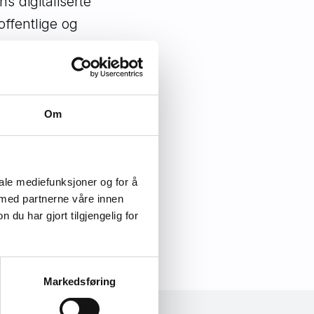
s digitaliserte
ffentlige og
Om
:00
iale mediefunksjoner og for å
 med partnerne våre innen
u har gjort tilgjengelig for
Markedsføring