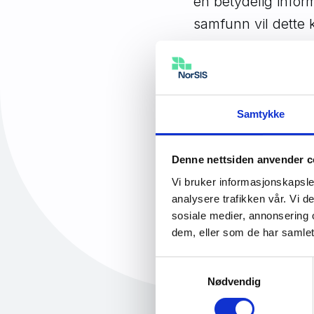
en betydelig inform
samfunn vil dette 
private aktører.
Sted
Samtykke
Arendal bib
Type
Denne nettsiden anvender c
Fysisk
Vi bruker informasjonskapsler
analysere trafikken vår. Vi 
sosiale medier, annonsering 
dem, eller som de har samlet
Samtykkevalg
Nødvendig