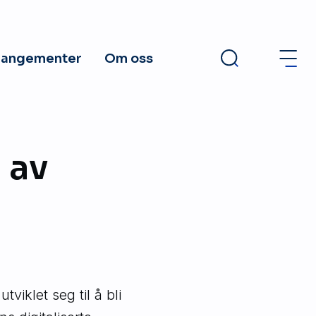
rangementer
Om oss
 av
viklet seg til å bli