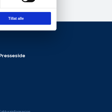
Tillat alle
Presseside
Fakturainformasjon