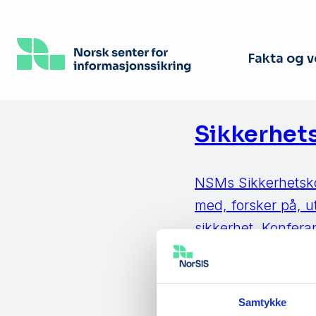
Hopp
til
hovedinnhold
Fakta og 
Sikkerhet
NSMs Sikkerhetskon
med, forsker på, ut
sikkerhet. Konfer
årlige konferanse 
terror og sammensa
Samtykke