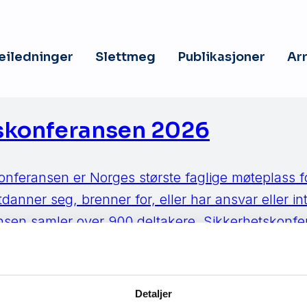
veiledninger
Slettmeg
Publikasjoner
Ar
skonferansen 2026
feransen er Norges største faglige møteplass fo
danner seg, brenner for, eller har ansvar eller i
ansen samler over 900 deltakere. Sikkerhetskon
for å bedre Norges evne til å beskytte seg mot sa
tte trusler. Todagers konferansen byr på […]
Detaljer