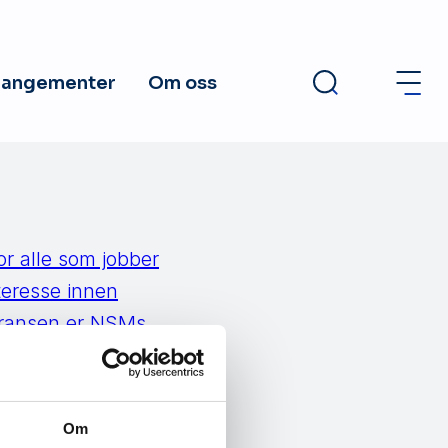
rangementer
Om oss
r alle som jobber
nteresse innen
feransen er NSMs
botasje, spionasje,
Om