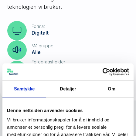
teknologien vi bruker.
Format
Digitalt
Målgruppe
Alle
Foredragsholder
Roar Thon, Fagdirektør fra Nasjonal
sikkerhetsmyndighet
Samtykke
Detaljer
Om
Denne nettsiden anvender cookies
Vi bruker informasjonskapsler for å gi innhold og
Problemet med å tro at vi bor i Kardemomme
annonser et personlig preg, for å levere sosiale
by er at vi ikke lenger bor i en Kardemomme
mediefunksjoner og for å analysere trafikken vår. Vi deler