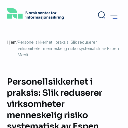
Hopp
til
hovedinnhold
Hjem
/
Personellsikkerhet i praksis: Slik reduserer
virksomheter menneskelig risiko systematisk av Espen
Mærli
Personellsikkerhet i
praksis: Slik reduserer
virksomheter
menneskelig risiko
systematisk av Espen