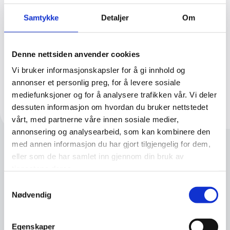
Alle
Samtykke
Detaljer
Om
Foredragsholder
Espen Mærli, CEO fra Semac AS
Denne nettsiden anvender cookies
Vi bruker informasjonskapsler for å gi innhold og
Bestill foredrag
annonser et personlig preg, for å levere sosiale
mediefunksjoner og for å analysere trafikken vår. Vi deler
dessuten informasjon om hvordan du bruker nettstedet
vårt, med partnerne våre innen sosiale medier,
annonsering og analysearbeid, som kan kombinere den
med annen informasjon du har gjort tilgjengelig for dem,
eller som de har samlet inn gjennom din bruk av
Hva er personellsikkerhet, og hvordan kan
tjenestene deres.
virksomheter redusere risiko knyttet til
Samtykkevalg
Nødvendig
menneskelig atferd? I dette foredraget gir vi en
grunnleggende forståelse av hvordan ansatte
påvirker virksomhetens sikkerhet på tvers av
Egenskaper