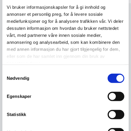
Vi bruker informasjonskapsler for å gi innhold og
annonser et personlig preg, for å levere sosiale
mediefunksjoner og for å analysere trafikken vår. Vi deler
Uansett hvilken arena vi er på, jobb eller privat,
dessuten informasjon om hvordan du bruker nettstedet
så har vi de samme utfordringene til passord.
vårt, med partnerne våre innen sosiale medier,
De skal muligens både være komplekse, lange
annonsering og analysearbeid, som kan kombinere den
med annen informasjon du har gjort tilgjengelig for dem,
og unike for alle de tjenestene du benytter. Hva
eller som de har samlet inn gjennom din bruk av
er egentlig et passord, hvor mange passord
tjenestene deres.
har vi, hvordan hackes passord og hvordan
Samtykkevalg
kan vi på en enkel, sikker og magisk måte
Nødvendig
ivareta sikre og gode passord, en gang for alle?
Passordhelvete treffer tematikken midt på
Egenskaper
kornet og vil få deg til å endre din hygiene på
nett! Foredraget passer for alle målgrupper, –
Statistikk
ledelsen, ansatte og teknologer. Dette er et
høyst populært og godt mottatt foredrag.