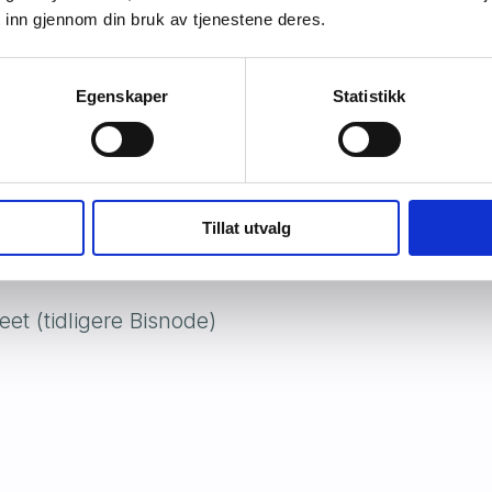
 inn gjennom din bruk av tjenestene deres.
BankID på “min side” hos den enkelte aktør for å a
Egenskaper
Statistikk
fo til kredittopplysningsb
Tillat utvalg
et (tidligere Bisnode)