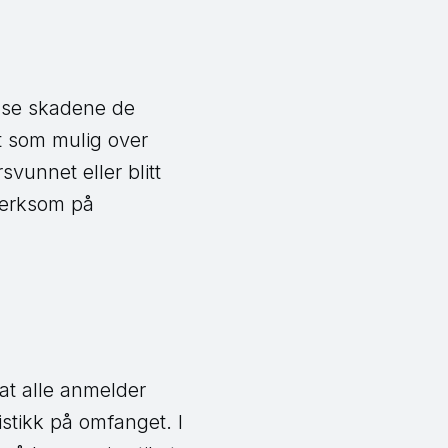
ense skadene de
kt som mulig over
vunnet eller blitt
merksom på
 at alle anmelder
tistikk på omfanget. I