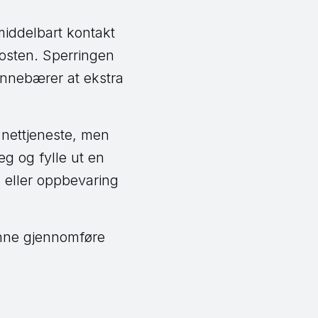
iddelbart kontakt
osten. Sperringen
innebærer at ekstra
 nettjeneste, men
g og fylle ut en
g eller oppbevaring
unne gjennomføre