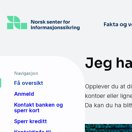
Hopp
til
hovedinnhold
Fakta og 
Jeg har
Navigasjon
Få oversikt
Opplever du at di
Anmeld
kontoer eller lig
Da kan du ha blitt
Kontakt banken og
sperr kort
Sperr kreditt