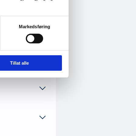
ktivere frivillig
Markedsføring
yråer
Tillat alle