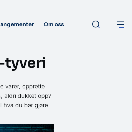
rangementer
Om oss
-tyveri
e varer, opprette
n, aldri dukket opp?
il hva du bør gjøre.