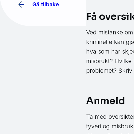
Gå tilbake
Få oversi
Ved mistanke om I
kriminelle kan gj
hva som har skjed
misbrukt? Hvilke
problemet? Skriv 
Anmeld
Ta med oversikten 
tyveri og misbruk 