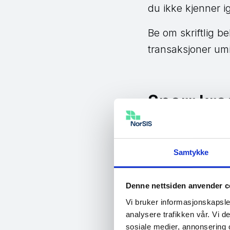
du ikke kjenner i
Be om skriftlig b
transaksjoner umid
Sperr kre
Be om frivillig s
kreditt, vil verif
Samtykke
virksomhetene vil
Det er viktig å s
Denne nettsiden anvender c
Inkassobyråer vil 
Vi bruker informasjonskapsler
analysere trafikken vår. Vi 
også få gjenparts
sosiale medier, annonsering 