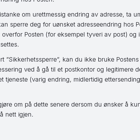
stanke om urettmessig endring av adresse, ta um
an sperre deg for uønsket adresseendring hos P
overfor Posten (for eksempel tyveri av post) og 
ksettes.
rt ”Sikkerhetssperre”, kan du ikke bruke Postens
ering ved å gå til et postkontor og legitimere de
et tjeneste (varig endring, midlertidig ettersendin
gjøre om på dette senere dersom du ønsker å k
 nett igjen.