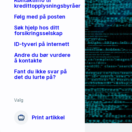
Kontaktinfo til
kredittopplysningsbyråer
Følg med på posten
Søk hjelp hos ditt
forsikringsselskap
ID-tyveri på internett
Andre du bør vurdere
å kontakte
Fant du ikke svar på
det du lurte på?
Valg
Print artikkel