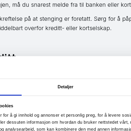
gjen, må du snarest melde fra til banken eller kort
ekreftelse på at stenging er foretatt. Sørg for å 
delbart overfor kreditt- eller kortselskap.
ditt
perring av kreditt hos kredittopplysningsselskapen
isere din kredittverdighet hos disse selskapene. Sp
Detaljer
 kunne verne deg mot ytterligere skade.
e på et eventuelt gjenpartsbrev hvem som ber om 
ookies
få innsyn selv om du har satt på frivillig sperring 
 for å gi innhold og annonser et personlig preg, for å levere sos
deler dessuten informasjon om hvordan du bruker nettstedet vårt,
brev i posten.
og analysearbeid, som kan kombinere den med annen informasjon d