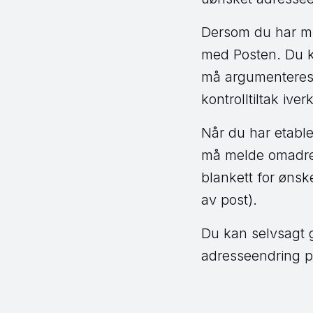
Dersom du har mi
med Posten. Du k
må argumenteres 
kontrolltiltak iver
Når du har etable
må melde omadress
blankett for ønsk
av post).
Du kan selvsagt 
adresseendring på