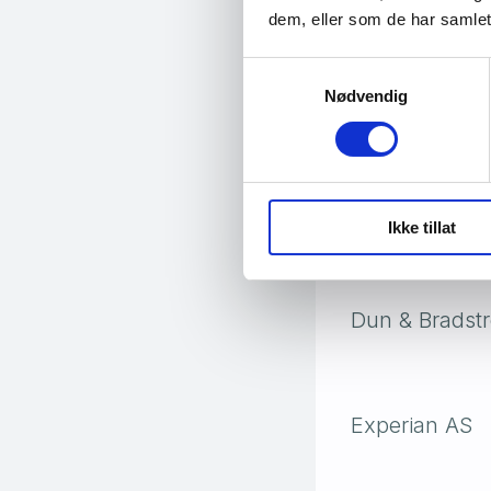
dem, eller som de har samlet
Logg deg inn med 
kredittsperre.
Samtykkevalg
Nødvendig
Kontaktin
Ikke tillat
Dun & Bradstre
Experian AS