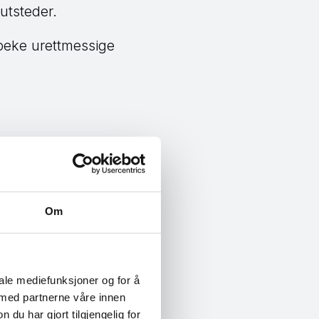
utsteder.
påpeke urettmessige
e. De fleste som yter
erring hos disse
Om
kredittvurdering.
av kreditt. Da vil du
iale mediefunksjoner og for å
 med partnerne våre innen
u har gjort tilgjengelig for