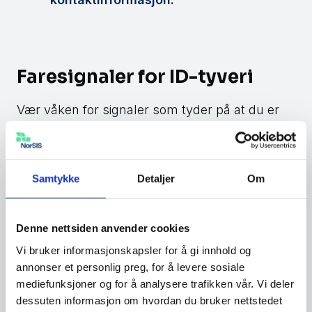
Faresignaler for ID-tyveri
Vær våken for signaler som tyder på at du er
utsatt for ID-tyveri. Det er viktig å oppdage ID-
tyveri så raskt som mulig for å begrense
skaden.
Samtykke
Detaljer
Om
Du mottar regninger for produkter du
selv ikke har bestilt.
Denne nettsiden anvender cookies
Vi bruker informasjonskapsler for å gi innhold og
annonser et personlig preg, for å levere sosiale
Faktura for kredittkort inneholder
mediefunksjoner og for å analysere trafikken vår. Vi deler
ukjente transaksjoner.
dessuten informasjon om hvordan du bruker nettstedet