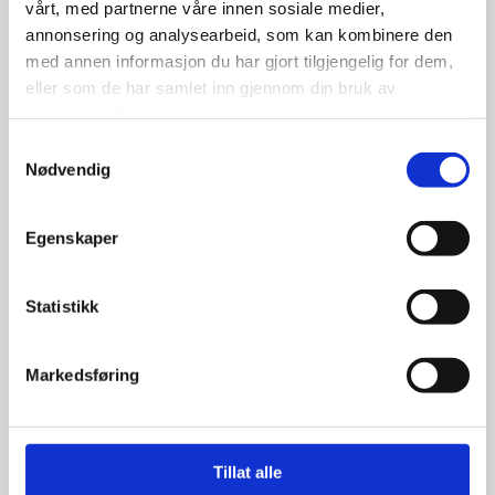
vårt, med partnerne våre innen sosiale medier,
Du mottar bekreftelse på kreditt eller
annonsering og analysearbeid, som kan kombinere den
kredittramme uten å ha spurt om det.
med annen informasjon du har gjort tilgjengelig for dem,
eller som de har samlet inn gjennom din bruk av
Du mottar varsel om adresseendring.
tjenestene deres.
Samtykkevalg
Du mottar telefon eller brev om kjøp du
Nødvendig
ikke har gjennomført.
Egenskaper
Du mottar gjenpartsbrev etter
kredittsjekk uten selv å ha initiert det.
Statistikk
Kontroller nøye hvis du får adressert
post du ikke forstår grunnlaget for, for
Markedsføring
eksempel en faktura, et avtaleforslag
eller lignende.
Tillat alle
Kontroller kontoutskrifter fra dine