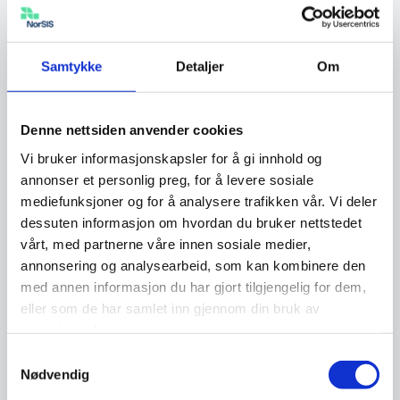
kontoen til en nær venn eller annen familie.
Husk å endre e-postadressen de kan kontakte
deg på, i skjemaet.
Samtykke
Detaljer
Om
Om du ikke har mulighet til å låne noen andre
Denne nettsiden anvender cookies
sin Facebook-konto, kan du ta kontakt med
Facebooks datatilsynsansvarlige ved å bruke
Vi bruker informasjonskapsler for å gi innhold og
annonser et personlig preg, for å levere sosiale
dette
kontaktskjemaet
. Velg “
Facebook
” som
mediefunksjoner og for å analysere trafikken vår. Vi deler
produkt og “
Hvordan får jeg hjelp med et
dessuten informasjon om hvordan du bruker nettstedet
personvernproblem
” som alternativ. Skjemaet
vårt, med partnerne våre innen sosiale medier,
anbefales å fylles ut på engelsk, men det er
annonsering og analysearbeid, som kan kombinere den
ikke et krav. Vi anbefaler å fylle ut skjemaet
med annen informasjon du har gjort tilgjengelig for dem,
PC/Mac og ikke mobil.
eller som de har samlet inn gjennom din bruk av
tjenestene deres.
Samtykkevalg
Nødvendig
Utestengt konto