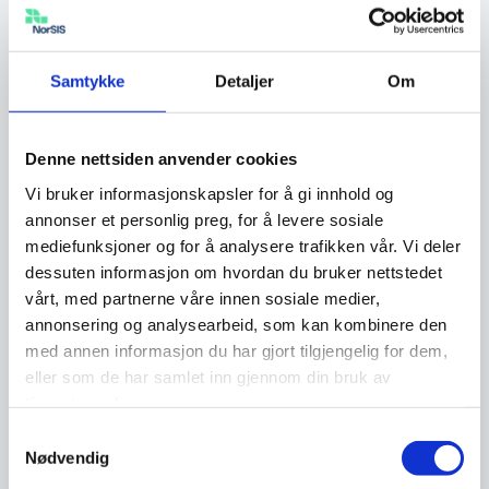
kontoen til en nær venn eller annen familie.
Husk å endre e-postadressen de kan kontakte
deg på, i skjemaet.
Samtykke
Detaljer
Om
Om du ikke har mulighet til å låne noen andre
Denne nettsiden anvender cookies
sin Facebook-konto, kan du ta kontakt med
Facebooks datatilsynsansvarlige ved å bruke
Vi bruker informasjonskapsler for å gi innhold og
annonser et personlig preg, for å levere sosiale
dette
kontaktskjemaet
. Velg “
Facebook
” som
mediefunksjoner og for å analysere trafikken vår. Vi deler
produkt og “
Hvordan får jeg hjelp med et
dessuten informasjon om hvordan du bruker nettstedet
personvernproblem
” som alternativ. Skjemaet
vårt, med partnerne våre innen sosiale medier,
anbefales å fylles ut på engelsk, men det er
annonsering og analysearbeid, som kan kombinere den
ikke et krav. Vi anbefaler å fylle ut skjemaet
med annen informasjon du har gjort tilgjengelig for dem,
PC/Mac og ikke mobil.
eller som de har samlet inn gjennom din bruk av
tjenestene deres.
Samtykkevalg
Nødvendig
Utestengt konto