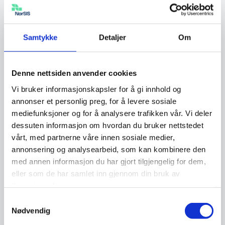
kontoen til en nær venn eller annen familie.
Husk å endre e-postadressen de kan kontakte
deg på, i skjemaet.
Samtykke
Detaljer
Om
Om du ikke har mulighet til å låne noen andre
Denne nettsiden anvender cookies
sin Facebook-konto, kan du ta kontakt med
Facebooks datatilsynsansvarlige ved å bruke
Vi bruker informasjonskapsler for å gi innhold og
annonser et personlig preg, for å levere sosiale
dette
kontaktskjemaet
. Velg “
Facebook
” som
mediefunksjoner og for å analysere trafikken vår. Vi deler
produkt og “
Hvordan får jeg hjelp med et
dessuten informasjon om hvordan du bruker nettstedet
personvernproblem
” som alternativ. Skjemaet
vårt, med partnerne våre innen sosiale medier,
anbefales å fylles ut på engelsk, men det er
annonsering og analysearbeid, som kan kombinere den
ikke et krav. Vi anbefaler å fylle ut skjemaet
med annen informasjon du har gjort tilgjengelig for dem,
PC/Mac og ikke mobil.
eller som de har samlet inn gjennom din bruk av
tjenestene deres.
Samtykkevalg
Nødvendig
Utestengt konto