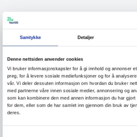
Vær også oppmerksom på at svindlere ofte vil
forsøke å lure deg til å aktivere makroer ved å
skrive at innholdet ikke vil vises med mindre du
Samtykke
Detaljer
gjør det. Vanlige eksempler kan se ut som
dette, og det kan sees både i gammel og ny
Denne nettsiden anvender cookies
variant:
Vi bruker informasjonskapsler for å gi innhold og annonser et
preg, for å levere sosiale mediefunksjoner og for å analysere
vår. Vi deler dessuten informasjon om hvordan du bruker nett
med partnerne våre innen sosiale medier, annonsering og an
som kan kombinere den med annen informasjon du har gjort t
for dem, eller som de har samlet inn gjennom din bruk av tje
deres.
Samtykkevalg