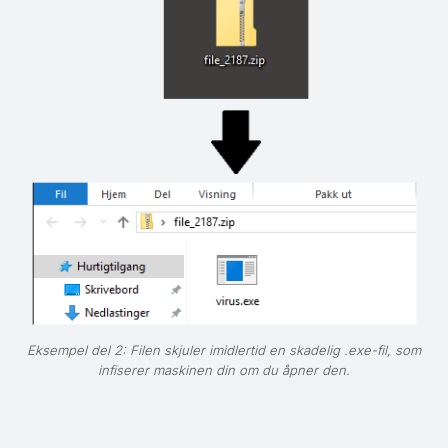
Eksempel del 2: Filen skjuler imidlertid en skadelig .exe-fil, som
infiserer maskinen din om du åpner den.